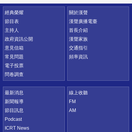
快速連結
經典榮耀
關於漢聲
節目表
漢聲廣播電臺
主持人
首長介紹
政府資訊公開
漢聲家族
意見信箱
交通指引
常見問題
頻率資訊
電子投票
問卷調查
最新消息
線上收聽
新聞報導
FM
節目訊息
AM
Podcast
ICRT News