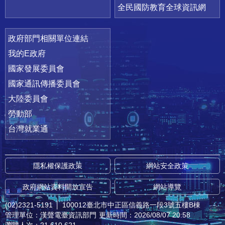
全民國防教育全球資訊網
政府部門相關單位連結
我的E政府
國家發展委員會
國家通訊傳播委員會
大陸委員會
勞動部
台灣就業通
隱私權保護政策
網站安全政策
政府網站資料開放宣告
網站導覽
(02)2321-5191
│
100012臺北市中正區信義路一段3號五樓B棟
管理單位：漢聲電臺資訊部門
更新時間：2026/08/07 20:58