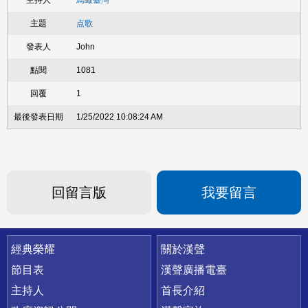
鳥瞰臺灣
点歌
John
1081
1
1/25/2022 10:08:24 AM
回留言版
我要留言
快速連結
經典榮耀
關於漢聲
節目表
漢聲廣播電臺
主持人
首長介紹