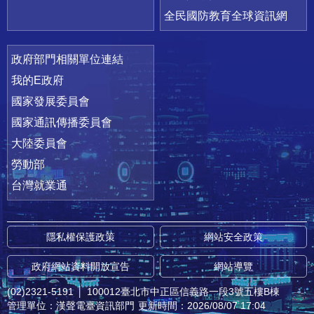
全民國防教育全球資訊網
政府部門相關單位連結
我的E政府
國家發展委員會
國家通訊傳播委員會
大陸委員會
勞動部
台灣就業通
隱私權保護政策
網站安全政策
政府網站資料開放宣告
網站導覽
(02)2321-5191
│
100012臺北市中正區信義路一段3號五樓B棟
管理單位：漢聲電臺資訊部門
更新時間：2026/08/07 17:04