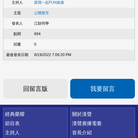
跟我一起FUN旅遊
公開發言
江財同學
694
0
8/19/2022 7:09:20 PM
回留言版
我要留言
快速連結
經典榮耀
關於漢聲
節目表
漢聲廣播電臺
主持人
首長介紹