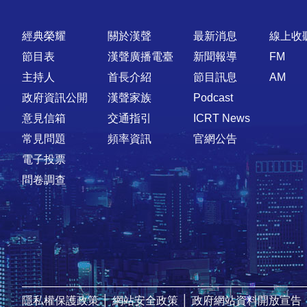
快速連結
經典榮耀
關於漢聲
最新消息
線上收
節目表
漢聲廣播電臺
新聞報導
FM
主持人
首長介紹
節目訊息
AM
政府資訊公開
漢聲家族
Podcast
意見信箱
交通指引
ICRT News
常見問題
頻率資訊
官網公告
電子投票
問卷調查
隱私權保護政策
│
網站安全政策
│
政府網站資料開放宣告