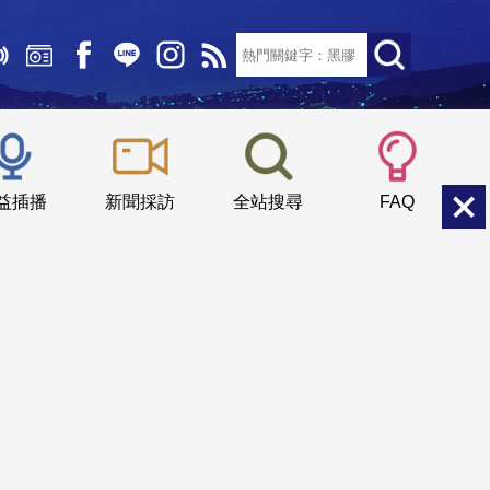
文字大小：
小
中
大
益插播
新聞採訪
全站搜尋
FAQ