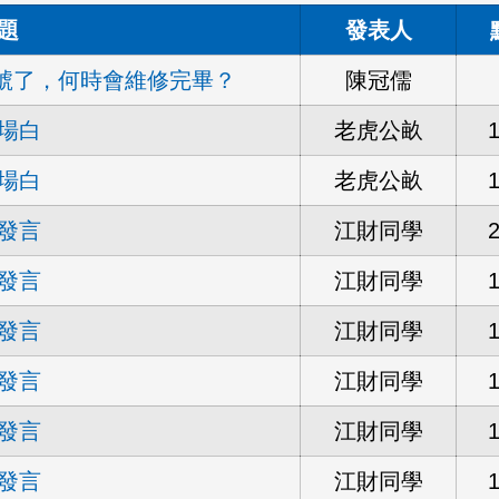
題
發表人
訊號了，何時會維修完畢？
陳冠儒
場白
老虎公畝
場白
老虎公畝
發言
江財同學
發言
江財同學
發言
江財同學
發言
江財同學
發言
江財同學
發言
江財同學