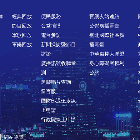
聽
經典回放
便民服務
官網友站連結
節目回放
公益插播
公營廣播電臺
軍歌回放
電台參訪
臺北國際社區廣
軍樂回放
新聞採訪暨節目
播電臺
訪談
中華職棒大聯盟
廣播訊號收聽量
身心障礙者權利
測
公約
黑膠唱片查詢
留言版
國防部退伍令線
上申請
行政院線上申辦
│
網站導覽