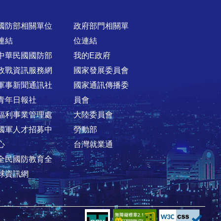
國防部相關單位
政府部門相關單
連結
位連結
中華民國國防部
我的E政府
政戰資訊服務網
國家發展委員會
軍事新聞通訊社
國家通訊傳播委
青年日報社
員會
福利事業管理處
大陸委員會
國軍人才招募中
勞動部
心
台灣就業通
全民國防教育全
球資訊網