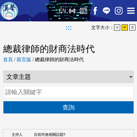
EN
:::
文字大小：
小
中
大
總裁律師的財商法時代
首頁
/
留言版
/
總裁律師的財商法時代
查詢
目前尚無相關話題!!