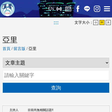
EN
:::
文字大小：
小
中
大
亞里
首頁
/
留言版
/
亞里
查詢
目前尚無相關話題!!