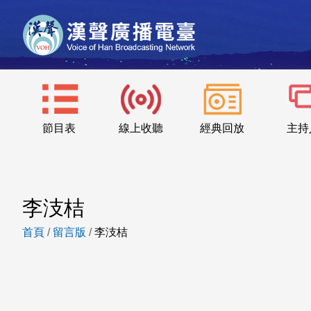
節目表
線上收聽
經典回放
主持
李汥桔
首頁
/
留言版
/
李汥桔