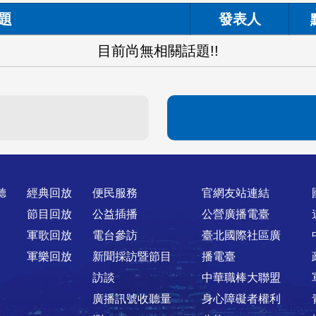
題
發表人
目前尚無相關話題!!
聽
經典回放
便民服務
官網友站連結
節目回放
公益插播
公營廣播電臺
軍歌回放
電台參訪
臺北國際社區廣
軍樂回放
新聞採訪暨節目
播電臺
訪談
中華職棒大聯盟
廣播訊號收聽量
身心障礙者權利