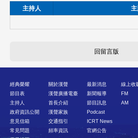
主持人
主
回留言版
快速連結
經典榮耀
關於漢聲
最新消息
線上收
節目表
漢聲廣播電臺
新聞報導
FM
主持人
首長介紹
節目訊息
AM
政府資訊公開
漢聲家族
Podcast
意見信箱
交通指引
ICRT News
常見問題
頻率資訊
官網公告