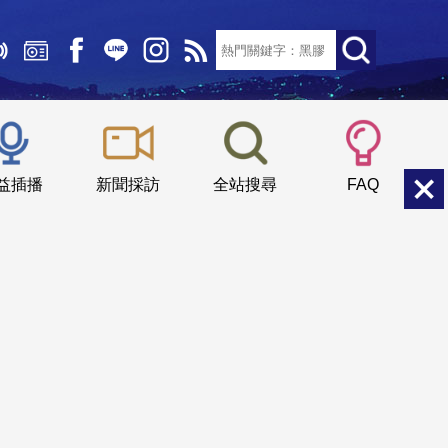
文字大小：
小
中
大
益插播
新聞採訪
全站搜尋
FAQ