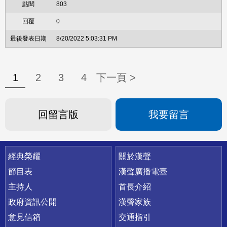
803
0
8/20/2022 5:03:31 PM
1
2
3
4
下一頁 >
回留言版
我要留言
快速連結
經典榮耀
關於漢聲
節目表
漢聲廣播電臺
主持人
首長介紹
政府資訊公開
漢聲家族
意見信箱
交通指引