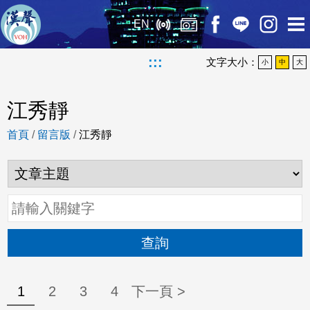
EN
:::
文字大小：
小
中
大
江秀靜
首頁
/
留言版
/
江秀靜
查詢
1
2
3
4
下一頁 >