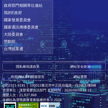
政府部門相關單位連結
我的E政府
國家發展委員會
國家通訊傳播委員會
大陸委員會
勞動部
台灣就業通
隱私權保護政策
網站安全政策
政府網站資料開放宣告
網站導覽
(02)2321-5191
│
100012臺北市中正區信義路一段3號五樓B棟
管理單位：漢聲電臺資訊部門
更新時間：2026/08/06 13:12
瀏覽人次：21,537,868
本網站為漢聲廣播電臺版權所有 © 2026