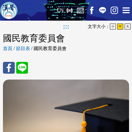
EN
:::
文字大小：
小
中
大
國民教育委員會
首頁
/
節目表
/
國民教育委員會
分享
分享
至
至
Fac
Line
eBo
ok