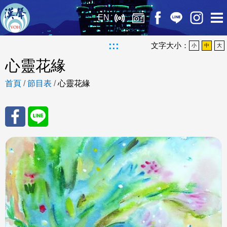
EN
:::
文字大小：
小
中
大
心靈花緣
首頁
/
節目表
/
心靈花緣
分享
分享
至
至
Fac
Line
eBo
ok