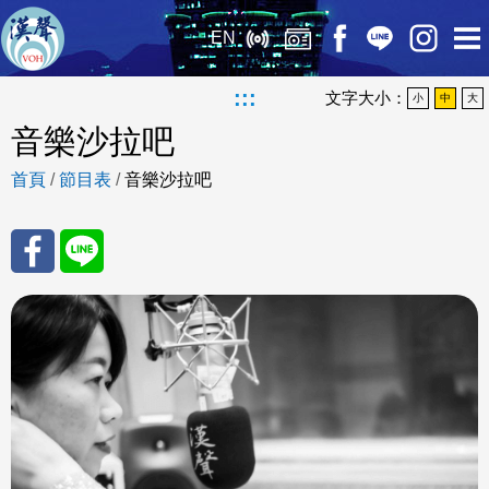
EN
:::
文字大小：
小
中
大
音樂沙拉吧
首頁
/
節目表
/
音樂沙拉吧
分享
分享
至
至
Fac
Line
eBo
ok