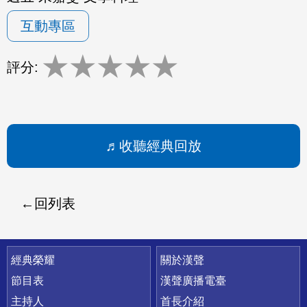
互動專區
★
★
★
★
★
評分:
收聽經典回放
回列表
快速連結
經典榮耀
關於漢聲
節目表
漢聲廣播電臺
主持人
首長介紹