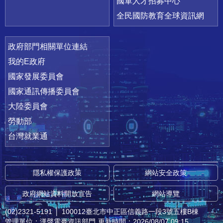
國軍人才招募中心
全民國防教育全球資訊網
政府部門相關單位連結
我的E政府
國家發展委員會
國家通訊傳播委員會
大陸委員會
勞動部
台灣就業通
隱私權保護政策
網站安全政策
政府網站資料開放宣告
網站導覽
(02)2321-5191
│
100012臺北市中正區信義路一段3號五樓B棟
管理單位：漢聲電臺資訊部門
更新時間：2026/08/07 09:15