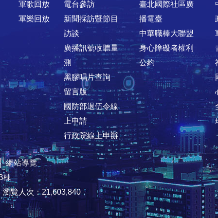
軍歌回放
電台參訪
臺北國際社區廣
軍樂回放
新聞採訪暨節目
播電臺
訪談
中華職棒大聯盟
廣播訊號收聽量
身心障礙者權利
測
公約
黑膠唱片查詢
留言版
國防部退伍令線
上申請
行政院線上申辦
│
網站導覽
B棟
4
瀏覽人次：21,603,840