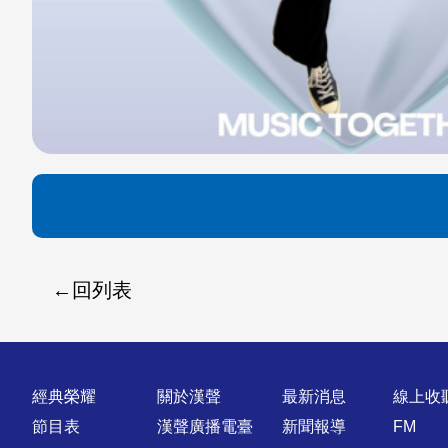
回列表
快速連結
經典榮耀
關於漢聲
最新消息
線上收
節目表
漢聲廣播電臺
新聞報導
FM