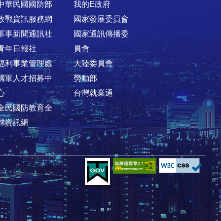
中華民國國防部
我的E政府
政戰資訊服務網
國家發展委員會
軍事新聞通訊社
國家通訊傳播委
青年日報社
員會
福利事業管理處
大陸委員會
國軍人才招募中
勞動部
心
台灣就業通
全民國防教育全
球資訊網