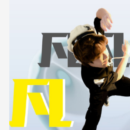
至
至
Fac
Line
eBo
ok