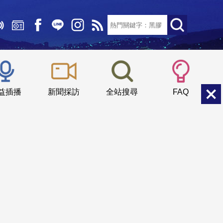
文字大小：
小
中
大
益插播
新聞採訪
全站搜尋
FAQ