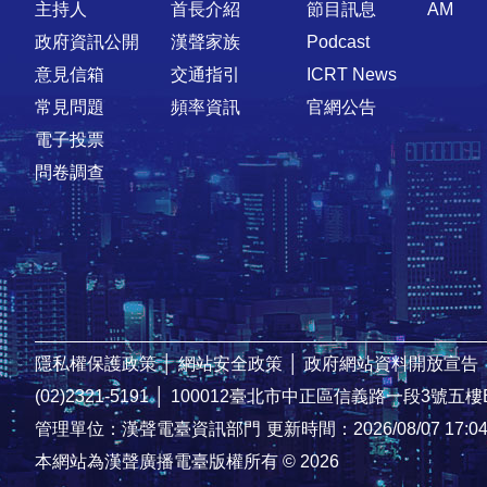
主持人
首長介紹
節目訊息
AM
政府資訊公開
漢聲家族
Podcast
意見信箱
交通指引
ICRT News
常見問題
頻率資訊
官網公告
電子投票
問卷調查
隱私權保護政策
│
網站安全政策
│
政府網站資料開放宣告
(02)2321-5191
│
100012臺北市中正區信義路一段3號五樓
管理單位：漢聲電臺資訊部門
更新時間：2026/08/07 17:0
本網站為漢聲廣播電臺版權所有 © 2026