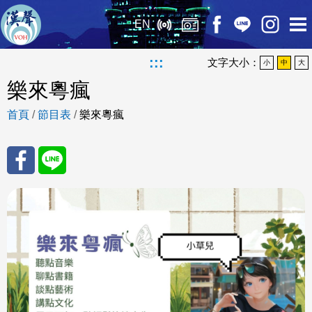
EN
:::
文字大小：
小
中
大
樂來粵瘋
首頁
/
節目表
/
樂來粵瘋
分享
分享
至
至
Fac
Line
eBo
ok