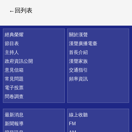
回列表
快速連結
經典榮耀
關於漢聲
節目表
漢聲廣播電臺
主持人
首長介紹
政府資訊公開
漢聲家族
意見信箱
交通指引
常見問題
頻率資訊
電子投票
問卷調查
最新消息
線上收聽
新聞報導
FM