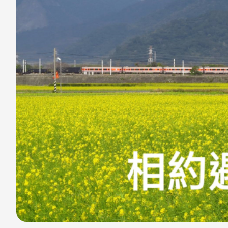
至
至
Fac
Line
eBo
ok