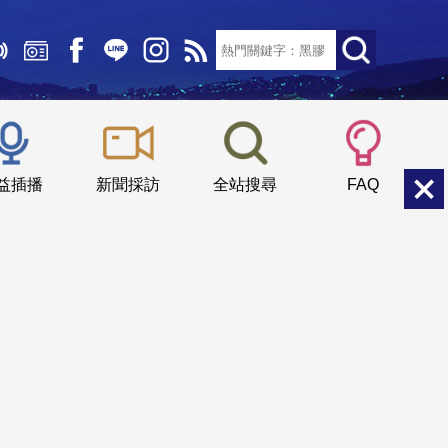
文字大小：
小
中
大
益插播
新聞採訪
全站搜尋
FAQ