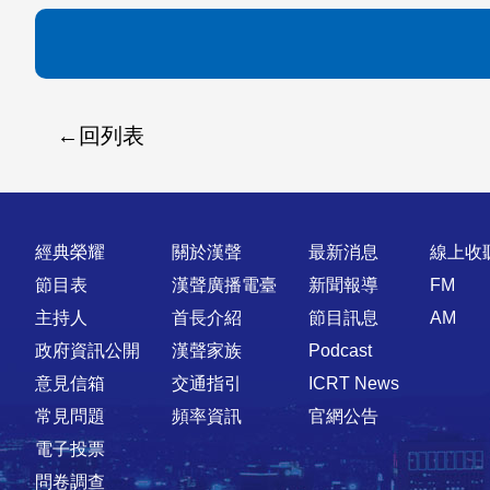
回列表
快速連結
經典榮耀
關於漢聲
最新消息
線上收
節目表
漢聲廣播電臺
新聞報導
FM
主持人
首長介紹
節目訊息
AM
政府資訊公開
漢聲家族
Podcast
意見信箱
交通指引
ICRT News
常見問題
頻率資訊
官網公告
電子投票
問卷調查