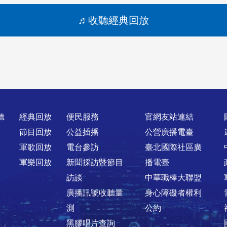
收聽經典回放
聽
經典回放
便民服務
官網友站連結
節目回放
公益插播
公營廣播電臺
軍歌回放
電台參訪
臺北國際社區廣
軍樂回放
新聞採訪暨節目
播電臺
訪談
中華職棒大聯盟
廣播訊號收聽量
身心障礙者權利
測
公約
黑膠唱片查詢