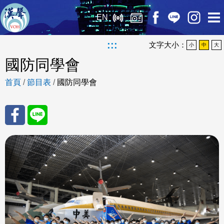
EN
:::
文字大小：
小
中
大
國防同學會
首頁
/
節目表
/
國防同學會
分享
分享
至
至
Fac
Line
eBo
ok