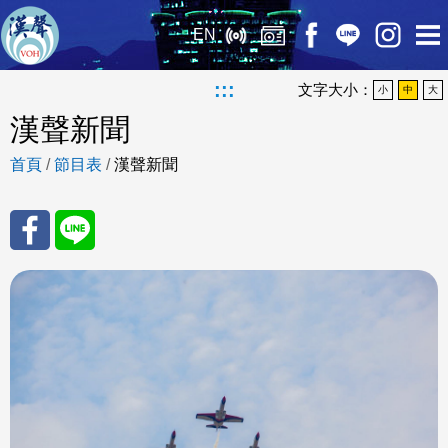
EN
:::
文字大小：
小
中
大
漢聲新聞
首頁
/
節目表
/
漢聲新聞
分享
分享
至
至
Fac
Line
eBo
ok