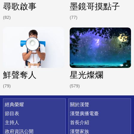
尋歌啟事
墨鏡哥摸點子
(82)
(77)
鮮聲奪人
星光燦爛
(79)
(579)
快速連結
經典榮耀
關於漢聲
節目表
漢聲廣播電臺
主持人
首長介紹
政府資訊公開
漢聲家族