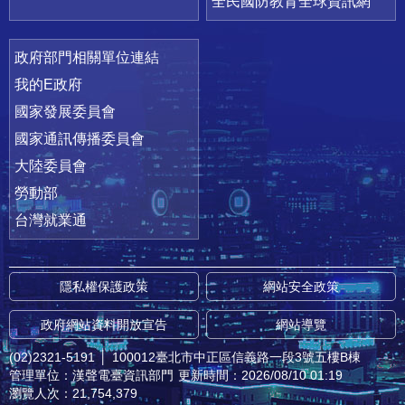
全民國防教育全球資訊網
政府部門相關單位連結
我的E政府
國家發展委員會
國家通訊傳播委員會
大陸委員會
勞動部
台灣就業通
隱私權保護政策
網站安全政策
政府網站資料開放宣告
網站導覽
(02)2321-5191
│
100012臺北市中正區信義路一段3號五樓B棟
管理單位：漢聲電臺資訊部門
更新時間：2026/08/10 01:19
瀏覽人次：21,754,379