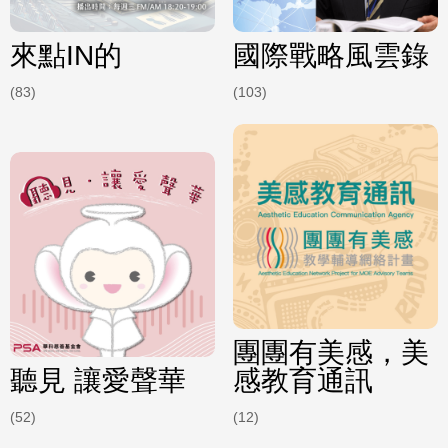
來點IN的
國際戰略風雲錄
(83)
(103)
團團有美感，美
聽見 讓愛聲華
感教育通訊
(52)
(12)