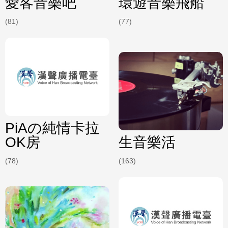
愛客音樂吧
環遊音樂飛船
(81)
(77)
PiAの純情卡拉
OK房
生音樂活
(78)
(163)