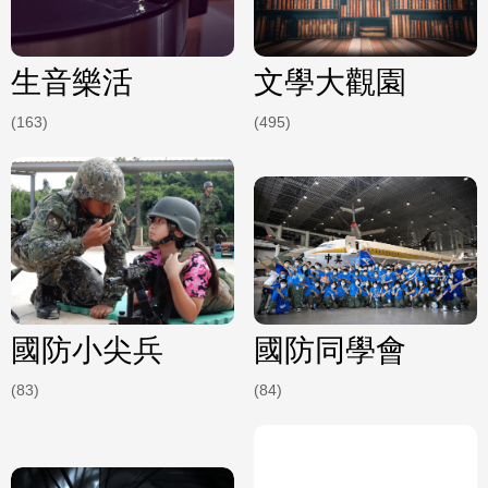
生音樂活
文學大觀園
(163)
(495)
國防小尖兵
國防同學會
(83)
(84)