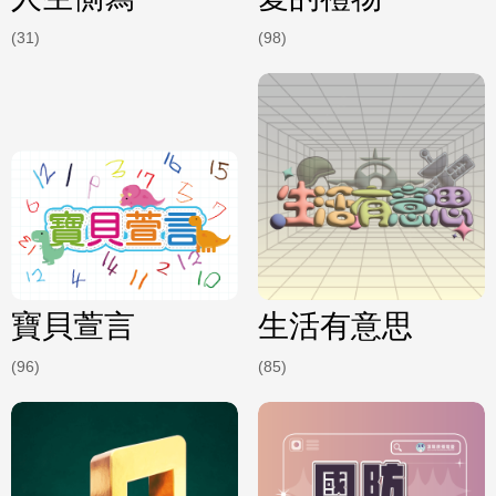
(31)
(98)
寶貝萱言
生活有意思
(96)
(85)