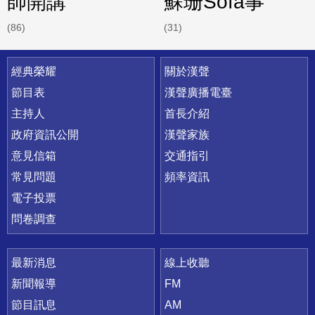
師開講
蘇珊Sofa事
(86)
(31)
快速連結
經典榮耀
關於漢聲
節目表
漢聲廣播電臺
主持人
首長介紹
政府資訊公開
漢聲家族
意見信箱
交通指引
常見問題
頻率資訊
電子投票
問卷調查
最新消息
線上收聽
新聞報導
FM
節目訊息
AM