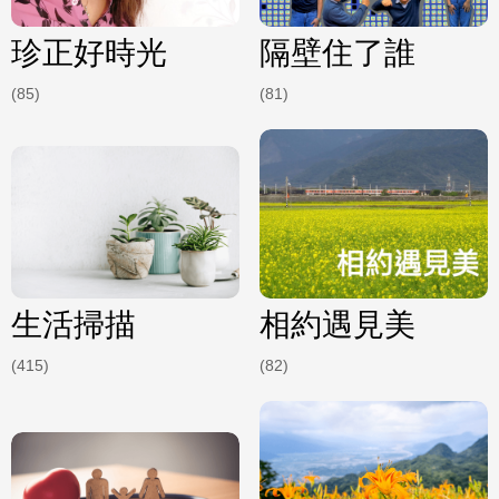
珍正好時光
隔壁住了誰
(85)
(81)
生活掃描
相約遇見美
(415)
(82)