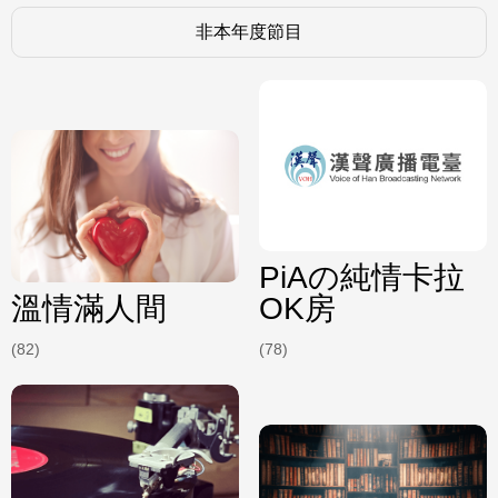
非本年度節目
PiAの純情卡拉
溫情滿人間
OK房
(82)
(78)