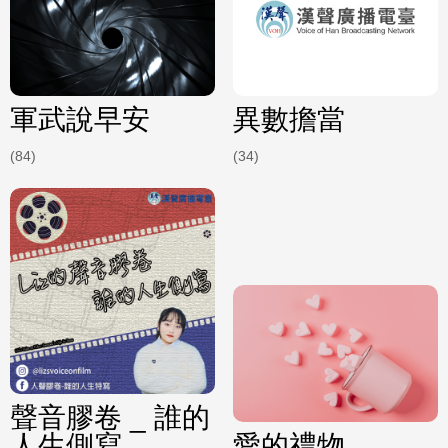
軍武說早安
異數擔當
(84)
(34)
聲音膠卷 _ 誰的
人生側寫
愛的禮物