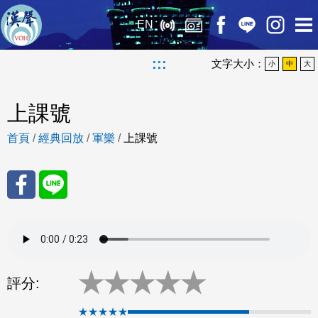
EN
:::
文字大小：
小
中
大
上課號
首頁
/
經典回放
/
軍樂
/
上課號
分享
分享
至
至
★
★
★
★
★
Fac
Line
評分:
eBo
★★★★★