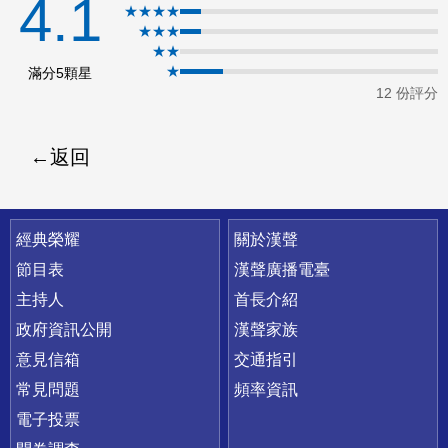
4.1
★★★★
ok
★★★
★★
★
滿分5顆星
12 份評分
返回
快速連結
經典榮耀
關於漢聲
節目表
漢聲廣播電臺
主持人
首長介紹
政府資訊公開
漢聲家族
意見信箱
交通指引
常見問題
頻率資訊
電子投票