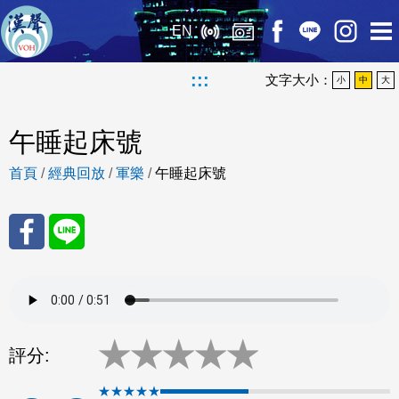
EN
:::
文字大小：
小
中
大
午睡起床號
首頁
/
經典回放
/
軍樂
/
午睡起床號
分享
分享
至
至
★
★
★
★
★
Fac
Line
評分:
eBo
★★★★★