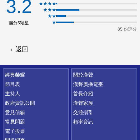
3.2
★★★★
ok
★★★
★★
★
滿分5顆星
85 份評分
返回
快速連結
經典榮耀
關於漢聲
節目表
漢聲廣播電臺
主持人
首長介紹
政府資訊公開
漢聲家族
意見信箱
交通指引
常見問題
頻率資訊
電子投票