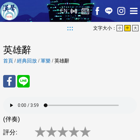
EN
:::
文字大小：
小
中
大
英雄辭
首頁
/
經典回放
/
軍樂
/
英雄辭
分享
分享
至
至
(伴奏)
Fac
Line
★
★
★
★
★
評分:
eBo