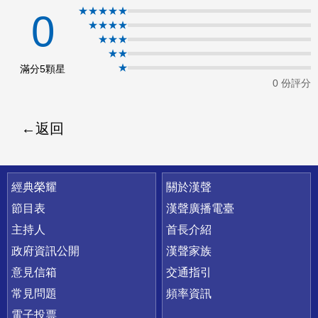
★★★★★
0
ok
★★★★
★★★
★★
★
滿分5顆星
0 份評分
返回
快速連結
經典榮耀
關於漢聲
節目表
漢聲廣播電臺
主持人
首長介紹
政府資訊公開
漢聲家族
意見信箱
交通指引
常見問題
頻率資訊
電子投票