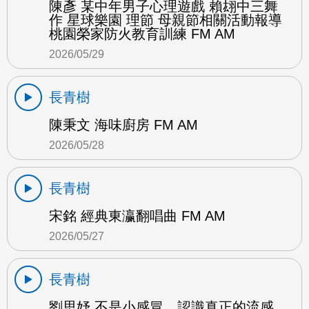
陳彥 某中年男子心理遊戲 賴翃中三舞
作 星球樂園 理節 母親節相關活動報導
桃園榮家防火教育訓練 FM AM
2026/05/29
長青樹
陳秉文 海味廚房 FM AM
2026/05/28
長青樹
宋銘 經典東瀛翻唱曲 FM AM
2026/05/27
長青樹
劉思妤 不是小感冒，認識真正的流感