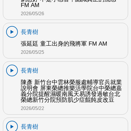
FM AM
2026/05/26
長青樹
張延廷 童工出身的飛將軍 FM AM
2026/05/25
長青樹
陳彥 新竹台中雲林榮服處輔導官兵就業
說明會 屏東榮總推樂活學院台中榮總嘉
義分院提醒濕暖南風天易誘發過敏台北
榮總新竹分院預防肌少症餛飩皮改豆
2026/05/22
長青樹