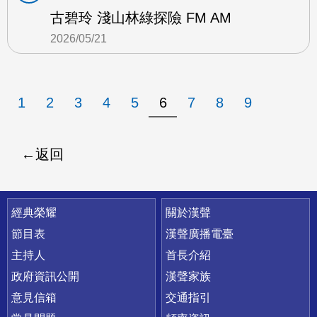
古碧玲 淺山林綠探險 FM AM
2026/05/21
1
2
3
4
5
6
7
8
9
返回
快速連結
經典榮耀
關於漢聲
節目表
漢聲廣播電臺
主持人
首長介紹
政府資訊公開
漢聲家族
意見信箱
交通指引