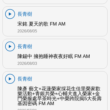
長青樹
宋銘 夏天的歌 FM AM
2026/08/05
長青樹
陳錫中 擁抱睡神夜夜好眠 FM AM
2026/08/03
長青樹
陳彥 藝文+花蓮榮家採花生佳里榮家歡
樂活動+青銀共榮+心輔犬進入榮家+金
門榮服處早茶時光+中榮跨院揭5大長壽
基因密碼 FM AM