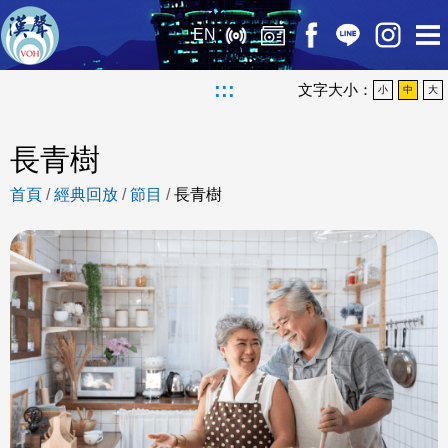
EN
:::
文字大小：
小
中
大
長青樹
首頁
/
經典回放
/
節目
/
長青樹