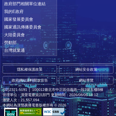
政府部門相關單位連結
我的E政府
國家發展委員會
國家通訊傳播委員會
大陸委員會
勞動部
台灣就業通
隱私權保護政策
網站安全政策
政府網站資料開放宣告
網站導覽
(02)2321-5191
│
100012臺北市中正區信義路一段3號五樓B棟
管理單位：漢聲電臺資訊部門
更新時間：2026/08/06 18:12
瀏覽人次：21,557,094
本網站為漢聲廣播電臺版權所有 © 2026