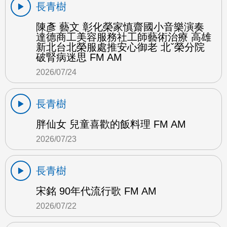
長青樹
陳彥 藝文 彰化榮家慎齋國小音樂演奏
達德商工美容服務社工師藝術治療 高雄
新北台北榮服處推安心御老 北ˇ榮分院
破腎病迷思 FM AM
2026/07/24
長青樹
胖仙女 兒童喜歡的飯料理 FM AM
2026/07/23
長青樹
宋銘 90年代流行歌 FM AM
2026/07/22