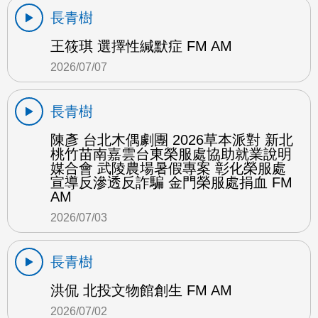
長青樹
王筱琪 選擇性緘默症 FM AM
2026/07/07
長青樹
陳彥 台北木偶劇團 2026草本派對 新北
桃竹苗南嘉雲台東榮服處協助就業說明
媒合會 武陵農場暑假專案 彰化榮服處
宣導反滲透反詐騙 金門榮服處捐血 FM
AM
2026/07/03
長青樹
洪侃 北投文物館創生 FM AM
2026/07/02