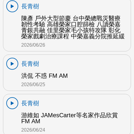
長青樹
陳彥 戶外大型節慶 台中榮總戰災醫療
韌性考驗 高雄榮家口腔篩檢 八讀榮嘉
青銀共融 佳里榮家毛小孩特攻隊 彰化
榮家戲劇治療課程 中榮嘉義分院推延緩
2026/06/26
長青樹
洪侃 不惑 FM AM
2026/06/25
長青樹
游維如 JAMesCarter等名家作品欣賞
FM AM
2026/06/24