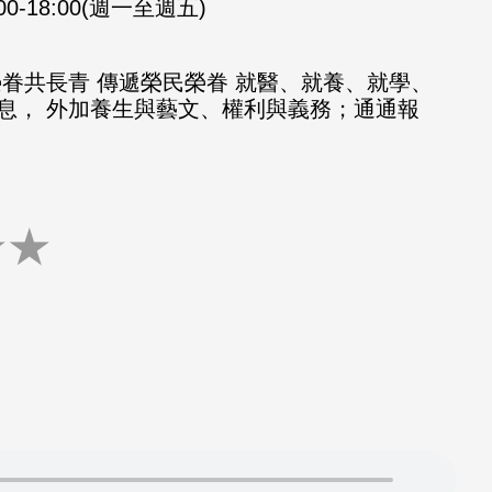
:00-18:00(週一至週五)
榮眷共長青 傳遞榮民榮眷 就醫、就養、就學、
息， 外加養生與藝文、權利與義務；通通報
★
★