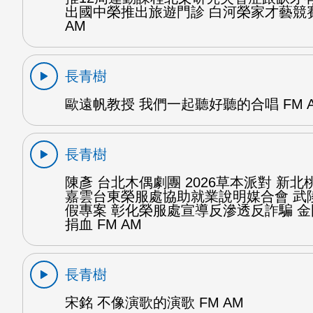
出國中榮推出旅遊門診 白河榮家才藝競賽
AM
長青樹
歐遠帆教授 我們一起聽好聽的合唱 FM 
長青樹
陳彥 台北木偶劇團 2026草本派對 新北
嘉雲台東榮服處協助就業說明媒合會 武
假專案 彰化榮服處宣導反滲透反詐騙 
捐血 FM AM
長青樹
宋銘 不像演歌的演歌 FM AM