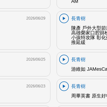
AM
長青樹
2026/06/29
陳彥 戶外大型節
高雄榮家口腔篩
小孩特攻隊 彰
推延緩
長青樹
2026/06/25
游維如 JAMesC
長青樹
2026/06/23
周畢英書 原生好物