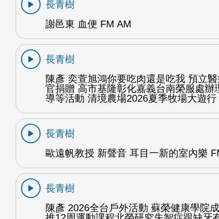
長青樹
謝邑東 血便 FM AM
長青樹
陳彥 奕萱旭鴻你要吃肉還是吃我 預立
官捐贈 高市基隆彰化嘉義台南榮服處辦
導等活動 清境農場2026夏季牧場大遊行 
長青樹
歐遠帆教授 新聲音 耳目一新的室內樂 FM
長青樹
陳彥 2026全台戶外活動 蘇榮健康學院
推12周運動課程北榮研究失智症跟缺牙