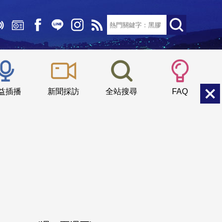
文字大小：
小
中
大
益插播
新聞採訪
全站搜尋
FAQ