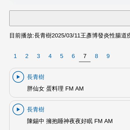
目前播放:
長青樹
2025/03/11
王彥博發炎性腸道疾病
1
2
3
4
5
6
7
8
9
長青樹
胖仙女 蛋料理 FM AM
長青樹
陳錫中 擁抱睡神夜夜好眠 FM AM