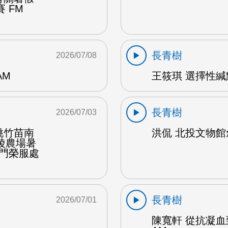
 FM
長青樹
2026/07/08
AM
王筱琪 選擇性緘默
長青樹
2026/07/03
桃竹苗南
洪侃 北投文物館創
陵農場暑
金門榮服處
長青樹
2026/07/01
陳寬軒 從抗凝血