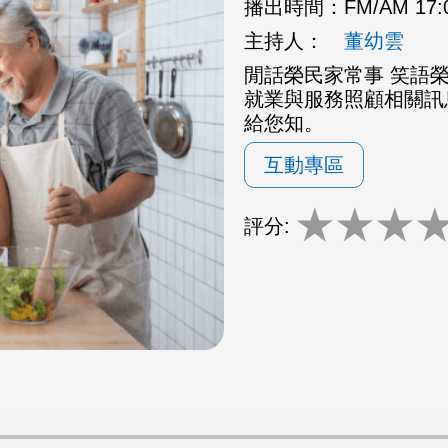
播出時間：
FM/AM 17
主持人：
董幼雲
閒話榮民家常事 笑語
就業與服務照顧相關訊
給您知。
互動專區
★
★
★
評分: