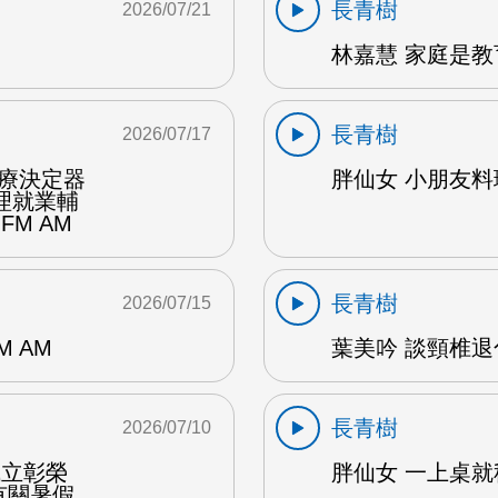
長青樹
2026/07/21
林嘉慧 家庭是教
長青樹
2026/07/17
醫療決定器
胖仙女 小朋友料理
理就業輔
FM AM
長青樹
2026/07/15
 AM
葉美吟 談頸椎退
長青樹
2026/07/10
成立彰榮
胖仙女 一上桌就秒
有關暑假