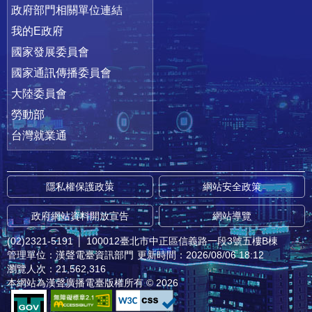
政府部門相關單位連結
我的E政府
國家發展委員會
國家通訊傳播委員會
大陸委員會
勞動部
台灣就業通
隱私權保護政策
網站安全政策
政府網站資料開放宣告
網站導覽
(02)2321-5191
│
100012臺北市中正區信義路一段3號五樓B棟
管理單位：漢聲電臺資訊部門
更新時間：2026/08/06 18:12
瀏覽人次：21,562,316
本網站為漢聲廣播電臺版權所有 © 2026