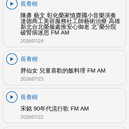
長青樹
陳彥 藝文 彰化榮家慎齋國小音樂演奏
達德商工美容服務社工師藝術治療 高雄
新北台北榮服處推安心御老 北ˇ榮分院
破腎病迷思 FM AM
2026/07/24
長青樹
胖仙女 兒童喜歡的飯料理 FM AM
2026/07/23
長青樹
宋銘 90年代流行歌 FM AM
2026/07/22