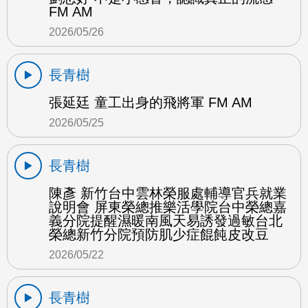
FM AM
2026/05/26
長青樹
張延廷 童工出身的飛將軍 FM AM
2026/05/25
長青樹
陳彥 新竹台中雲林榮服處輔導官兵就業
說明會 屏東榮總推樂活學院台中榮總嘉
義分院提醒濕暖南風天易誘發過敏台北
榮總新竹分院預防肌少症餛飩皮改豆
2026/05/22
長青樹