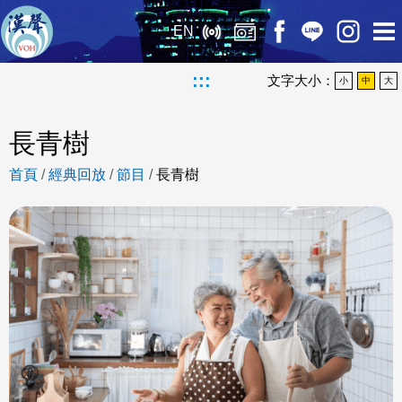
EN
:::
文字大小：
小
中
大
長青樹
首頁
/
經典回放
/
節目
/
長青樹