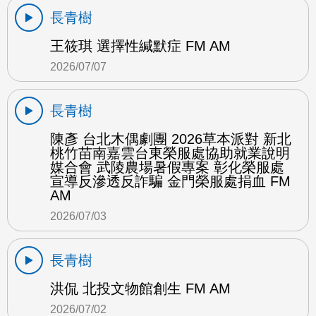
長青樹
王筱琪 選擇性緘默症 FM AM
2026/07/07
長青樹
陳彥 台北木偶劇團 2026草本派對 新北
桃竹苗南嘉雲台東榮服處協助就業說明
媒合會 武陵農場暑假專案 彰化榮服處
宣導反滲透反詐騙 金門榮服處捐血 FM
AM
2026/07/03
長青樹
洪侃 北投文物館創生 FM AM
2026/07/02