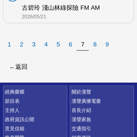
古碧玲 淺山林綠探險 FM AM
2026/05/21
1
2
3
4
5
6
7
8
9
返回
快速連結
經典榮耀
關於漢聲
節目表
漢聲廣播電臺
主持人
首長介紹
政府資訊公開
漢聲家族
意見信箱
交通指引