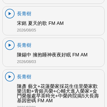
長青樹
宋銘 夏天的歌 FM AM
2026/08/05
長青樹
陳錫中 擁抱睡神夜夜好眠 FM AM
2026/08/03
長青樹
陳彥 藝文+花蓮榮家採花生佳里榮家歡
樂活動+青銀共榮+心輔犬進入榮家+金
門榮服處早茶時光+中榮跨院揭5大長壽
基因密碼 FM AM