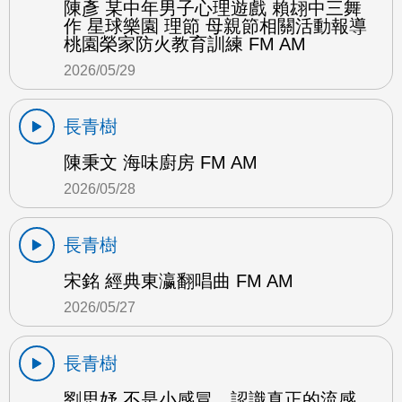
陳彥 某中年男子心理遊戲 賴翃中三舞
作 星球樂園 理節 母親節相關活動報導
桃園榮家防火教育訓練 FM AM
2026/05/29
長青樹
陳秉文 海味廚房 FM AM
2026/05/28
長青樹
宋銘 經典東瀛翻唱曲 FM AM
2026/05/27
長青樹
劉思妤 不是小感冒，認識真正的流感