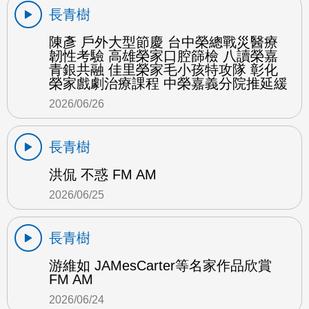
長青樹
陳彥 戶外大型節慶 台中榮總戰災醫療
韌性考驗 高雄榮家口腔篩檢 八讀榮嘉
青銀共融 佳里榮家毛小孩特攻隊 彰化
榮家戲劇治療課程 中榮嘉義分院推延緩
2026/06/26
長青樹
洪侃 不惑 FM AM
2026/06/25
長青樹
游維如 JAMesCarter等名家作品欣賞
FM AM
2026/06/24