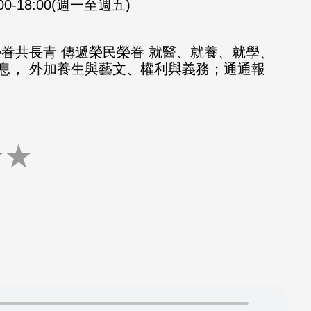
:00-18:00(週一至週五)
榮眷共長青 傳遞榮民榮眷 就醫、就養、就學、
息， 外加養生與藝文、權利與義務；通通報
★
★