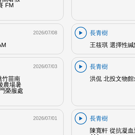
 FM
長青樹
2026/07/08
AM
王筱琪 選擇性緘默
長青樹
2026/07/03
桃竹苗南
洪侃 北投文物館創
陵農場暑
金門榮服處
長青樹
2026/07/01
陳寬軒 從抗凝血