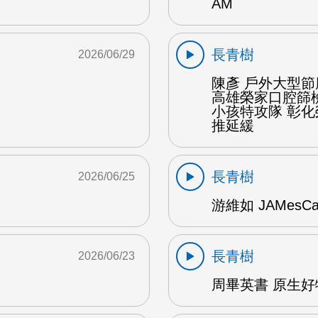
AM
長青樹
2026/06/29
陳彥 戶外大型節
高雄榮家口腔篩
小孩特攻隊 彰
推延緩
長青樹
2026/06/25
游維如 JAMesC
長青樹
2026/06/23
周畢英書 原生好物