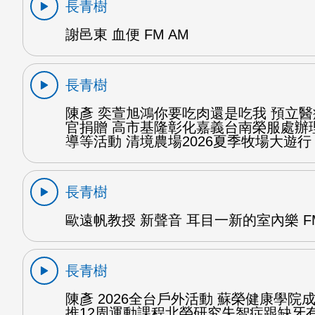
長青樹
謝邑東 血便 FM AM
長青樹
陳彥 奕萱旭鴻你要吃肉還是吃我 預立
官捐贈 高市基隆彰化嘉義台南榮服處辦
導等活動 清境農場2026夏季牧場大遊行 
長青樹
歐遠帆教授 新聲音 耳目一新的室內樂 FM
長青樹
陳彥 2026全台戶外活動 蘇榮健康學院
推12周運動課程北榮研究失智症跟缺牙