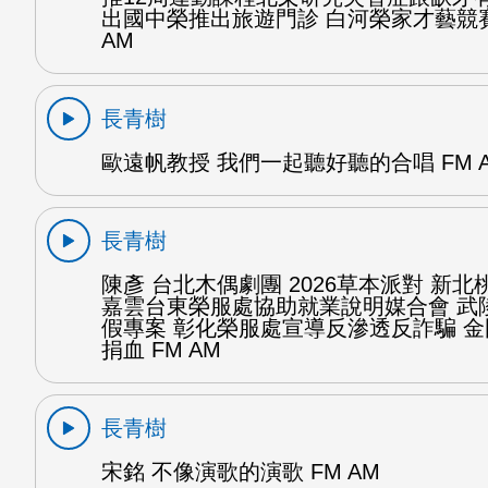
出國中榮推出旅遊門診 白河榮家才藝競賽
AM
長青樹
歐遠帆教授 我們一起聽好聽的合唱 FM 
長青樹
陳彥 台北木偶劇團 2026草本派對 新北
嘉雲台東榮服處協助就業說明媒合會 武
假專案 彰化榮服處宣導反滲透反詐騙 
捐血 FM AM
長青樹
宋銘 不像演歌的演歌 FM AM