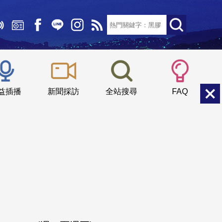
文字大小：
小
中
大
益插播
新聞採訪
全站搜尋
FAQ