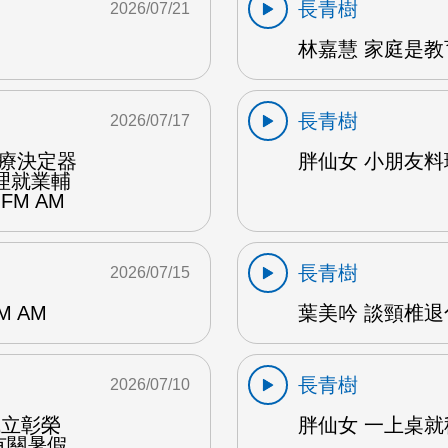
長青樹
2026/07/21
林嘉慧 家庭是教
長青樹
2026/07/17
醫療決定器
胖仙女 小朋友料理
理就業輔
FM AM
長青樹
2026/07/15
 AM
葉美吟 談頸椎退
長青樹
2026/07/10
成立彰榮
胖仙女 一上桌就秒
有關暑假