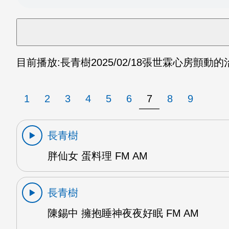
目前播放:
長青樹
2025/02/18
張世霖心房顫動的治
1
2
3
4
5
6
7
8
9
長青樹
胖仙女 蛋料理 FM AM
長青樹
陳錫中 擁抱睡神夜夜好眠 FM AM