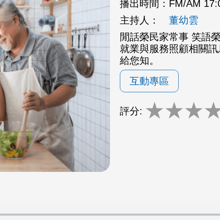
播出時間：
FM/AM 17
主持人：
董幼雲
閒話榮民家常事 笑語
就業與服務照顧相關訊
給您知。
互動專區
★
★
★
評分: