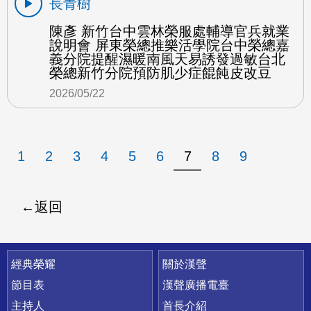
長青樹
陳彥 新竹台中雲林榮服處輔導官兵就業
說明會 屏東榮總推樂活學院台中榮總嘉
義分院提醒濕暖南風天易誘發過敏台北
榮總新竹分院預防肌少症餛飩皮改豆
2026/05/22
1
2
3
4
5
6
7
8
9
返回
快速連結
經典榮耀
關於漢聲
節目表
漢聲廣播電臺
主持人
首長介紹