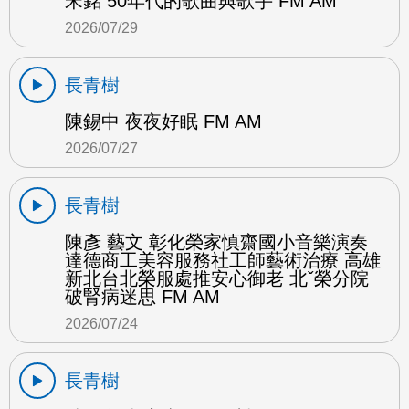
宋銘 50年代的歌曲與歌手 FM AM
2026/07/29
長青樹
陳錫中 夜夜好眠 FM AM
2026/07/27
長青樹
陳彥 藝文 彰化榮家慎齋國小音樂演奏
達德商工美容服務社工師藝術治療 高雄
新北台北榮服處推安心御老 北ˇ榮分院
破腎病迷思 FM AM
2026/07/24
長青樹