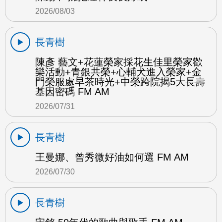
2026/08/03
長青樹
陳彥 藝文+花蓮榮家採花生佳里榮家歡
樂活動+青銀共榮+心輔犬進入榮家+金
門榮服處早茶時光+中榮跨院揭5大長壽
基因密碼 FM AM
2026/07/31
長青樹
王曼娜、曾秀微好油如何選 FM AM
2026/07/30
長青樹