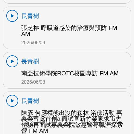
長青樹
張芝榕 呼吸道感染的治療與預防 FM
AM
2026/06/09
長青樹
南亞技術學院ROTC校園專訪 FM AM
2026/06/08
長青樹
陳彥 何應權熊出沒的森林 浴佛活動 嘉
義榮富處首創ai面試官新竹榮家求職先
體驗再面試嘉義榮院敏惠醫專職涯探索
營 FM AM