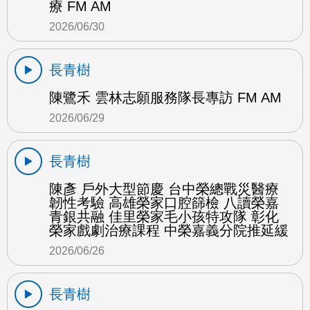
療 FM AM
2026/06/30
長青樹
陳鷺禾 雲林志願服務隊長專訪 FM AM
2026/06/29
長青樹
陳彥 戶外大型節慶 台中榮總戰災醫療
韌性考驗 高雄榮家口腔篩檢 八讀榮嘉
青銀共融 佳里榮家毛小孩特攻隊 彰化
榮家戲劇治療課程 中榮嘉義分院推延緩
2026/06/26
長青樹