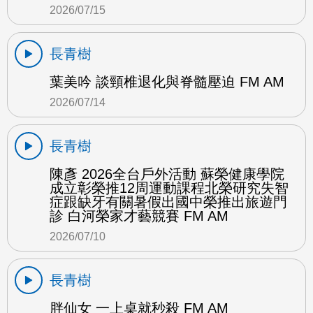
2026/07/15
長青樹
葉美吟 談頸椎退化與脊髓壓迫 FM AM
2026/07/14
長青樹
陳彥 2026全台戶外活動 蘇榮健康學院
成立彰榮推12周運動課程北榮研究失智
症跟缺牙有關暑假出國中榮推出旅遊門
診 白河榮家才藝競賽 FM AM
2026/07/10
長青樹
胖仙女 一上桌就秒殺 FM AM