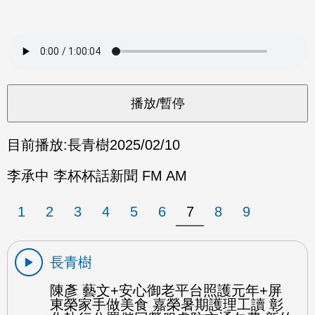
目前播放:
長青樹
2025/02/10
李承中 李杯杯話新聞 FM AM
1
2
3
4
5
6
7
8
9
長青樹
陳彥 藝文+安心御老平台照護元年+屏
東榮家手做美食 嘉榮暑期護理工讀 彰