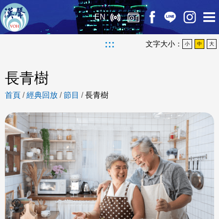
EN
:::
文字大小：
小
中
大
長青樹
首頁
/
經典回放
/
節目
/
長青樹