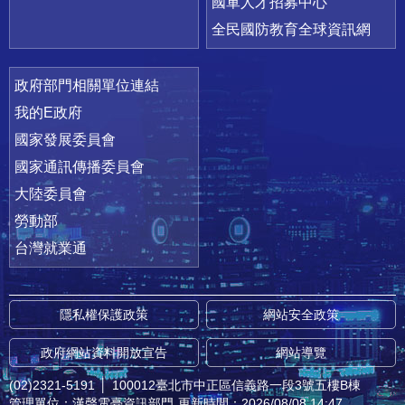
國軍人才招募中心
全民國防教育全球資訊網
政府部門相關單位連結
我的E政府
國家發展委員會
國家通訊傳播委員會
大陸委員會
勞動部
台灣就業通
隱私權保護政策
網站安全政策
政府網站資料開放宣告
網站導覽
(02)2321-5191
│
100012臺北市中正區信義路一段3號五樓B棟
管理單位：漢聲電臺資訊部門
更新時間：2026/08/08 14:47