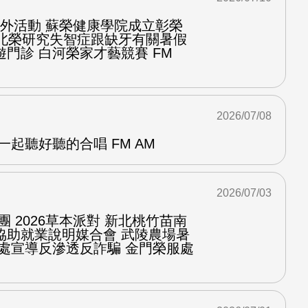
台戶外活動 蘇榮健康學院成立彰榮
程北榮研究失智症跟缺牙有關暑假
門診 白河榮家才藝競賽 FM
2026/07/08
一起聽好聽的合唱 FM AM
2026/07/03
團 2026草本派對 新北桃竹苗南
協助就業說明媒合會 武陵農場暑
服處宣導反滲透反詐騙 金門榮服處