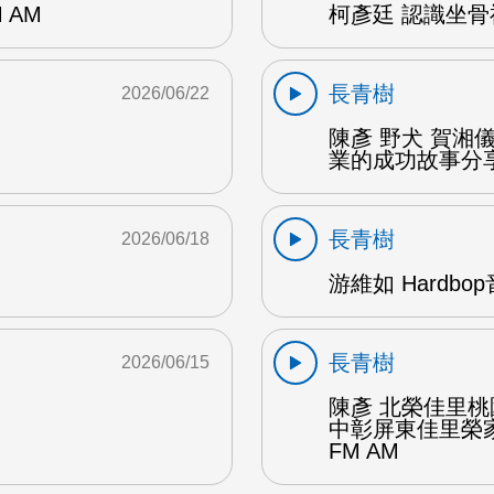
 AM
柯彥廷 認識坐骨神
長青樹
2026/06/22
陳彥 野犬 賀湘
業的成功故事分享 
長青樹
2026/06/18
游維如 Hardbo
長青樹
2026/06/15
陳彥 北榮佳里
中彰屏東佳里榮家
FM AM