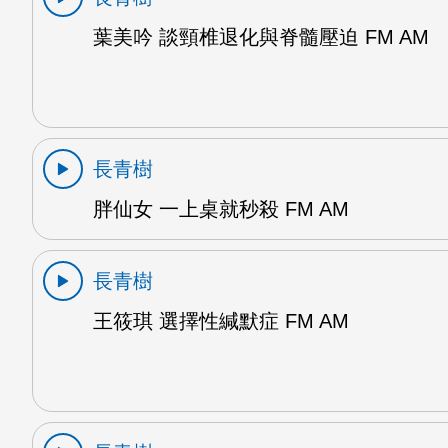
葉美吟 談頸椎退化與脊髓壓迫 FM AM
長青樹
胖仙女 一上桌就秒殺 FM AM
長青樹
王筱琪 選擇性緘默症 FM AM