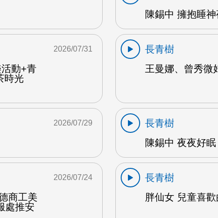
陳錫中 擁抱睡神夜
長青樹
2026/07/31
樂活動+青
王曼娜、曾秀微好
茶時光
長青樹
2026/07/29
陳錫中 夜夜好眠 
長青樹
2026/07/24
達德商工美
胖仙女 兒童喜歡的
服處推安