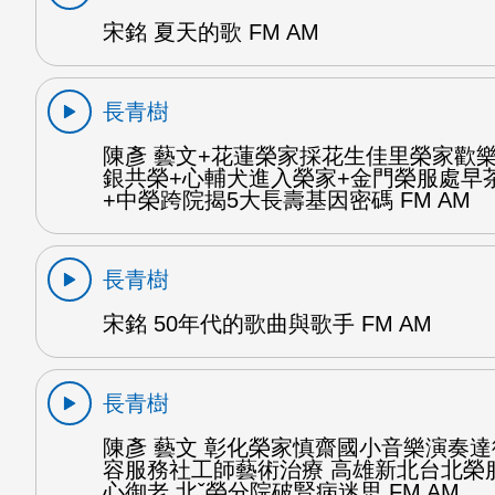
宋銘 夏天的歌 FM AM
長青樹
陳彥 藝文+花蓮榮家採花生佳里榮家歡
銀共榮+心輔犬進入榮家+金門榮服處早
+中榮跨院揭5大長壽基因密碼 FM AM
長青樹
宋銘 50年代的歌曲與歌手 FM AM
長青樹
陳彥 藝文 彰化榮家慎齋國小音樂演奏
容服務社工師藝術治療 高雄新北台北榮
心御老 北ˇ榮分院破腎病迷思 FM AM