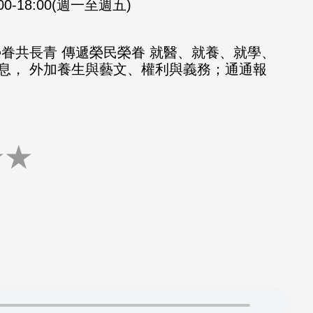
:00-18:00(週一至週五)
榮眷共長青 傳遞榮民榮眷 就醫、就養、就學、
息， 外加養生與藝文、權利與義務；通通報
★
★