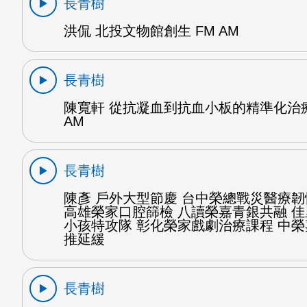
長青樹
洪侃 北投文物館創生 FM AM
長青樹
陳寬軒 從抗凝血到抗血小板的精準化治療
AM
長青樹
陳彥 戶外大型節慶 台中榮總戰災醫療
高雄榮家口腔篩檢 八讀榮嘉青銀共融 
小孩特攻隊 彰化榮家戲劇治療課程 中
推延緩
長青樹