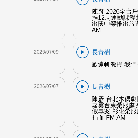
陳彥 2026全
推12周運動課
出國中榮推出旅遊
AM
長青樹
2026/07/09
歐遠帆教授 我們
長青樹
2026/07/07
陳彥 台北木偶劇
嘉雲台東榮服處
假專案 彰化榮
捐血 FM AM