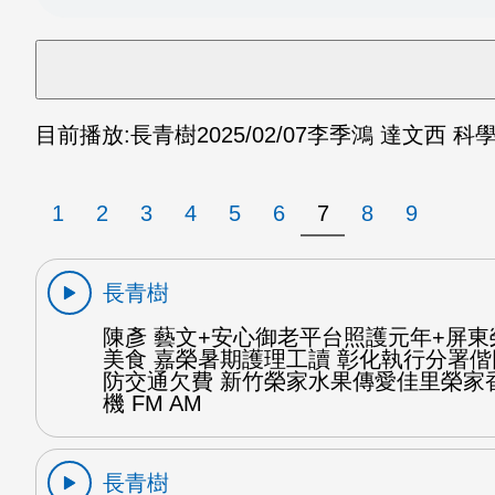
目前播放:
長青樹
2025/02/07
李季鴻 達文西 科學
1
2
3
4
5
6
7
8
9
長青樹
陳彥 藝文+安心御老平台照護元年+屏
美食 嘉榮暑期護理工讀 彰化執行分署
防交通欠費 新竹榮家水果傳愛佳里榮家
機 FM AM
長青樹