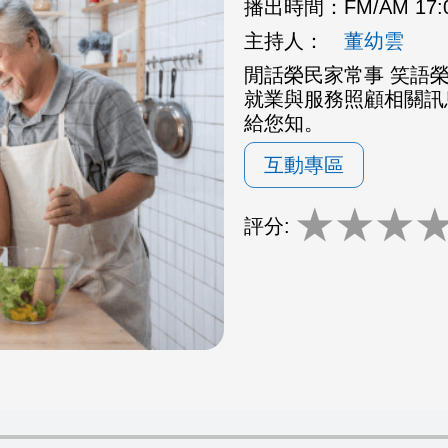
播出時間：
FM/AM 17
主持人：
董幼雲
閒話榮民家常事 笑語
就業與服務照顧相關訊
給您知。
互動專區
★
★
★
評分: