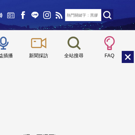
文字大小：
小
中
大
益插播
新聞採訪
全站搜尋
FAQ