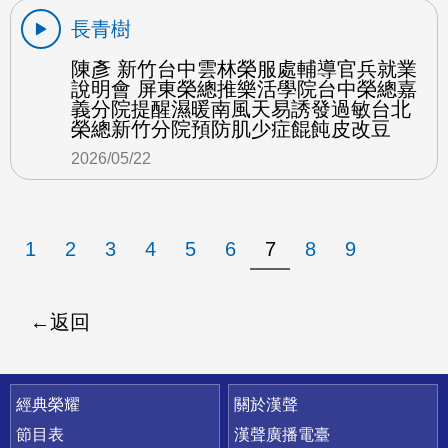
長青樹
陳彥 新竹台中雲林榮服處輔導官兵就業
說明會 屏東榮總推樂活學院台中榮總嘉
義分院提醒濕暖南風天易誘發過敏台北
榮總新竹分院預防肌少症餛飩皮改豆
2026/05/22
1
2
3
4
5
6
7
8
9
返回
快速連結
經典榮耀
關於漢聲
節目表
漢聲廣播電臺