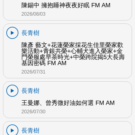
陳錫中 擁抱睡神夜夜好眠 FM AM
2026/08/03
長青樹
陳彥 藝文+花蓮榮家採花生佳里榮家歡
樂活動+青銀共榮+心輔犬進入榮家+金
門榮服處早茶時光+中榮跨院揭5大長壽
基因密碼 FM AM
2026/07/31
長青樹
王曼娜、曾秀微好油如何選 FM AM
2026/07/30
長青樹