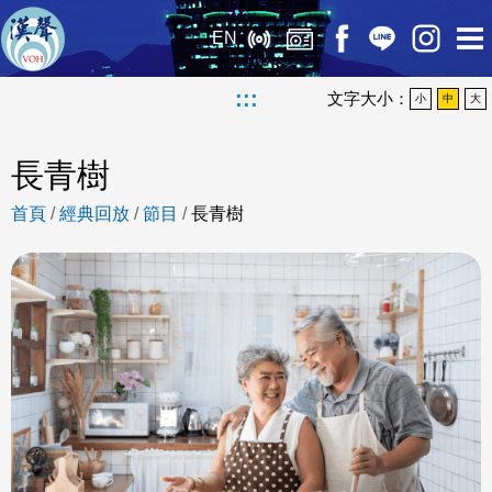
EN
:::
文字大小：
小
中
大
長青樹
首頁
/
經典回放
/
節目
/
長青樹