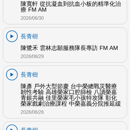
陳寬軒 從抗凝血到抗血小板的精準化治
療 FM AM
2026/06/30
長青樹
陳鷺禾 雲林志願服務隊長專訪 FM AM
2026/06/29
長青樹
陳彥 戶外大型節慶 台中榮總戰災醫療
韌性考驗 高雄榮家口腔篩檢 八讀榮嘉
青銀共融 佳里榮家毛小孩特攻隊 彰化
榮家戲劇治療課程 中榮嘉義分院推延緩
2026/06/26