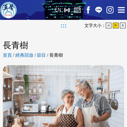
EN
:::
文字大小：
小
中
大
長青樹
首頁
/
經典回放
/
節目
/
長青樹