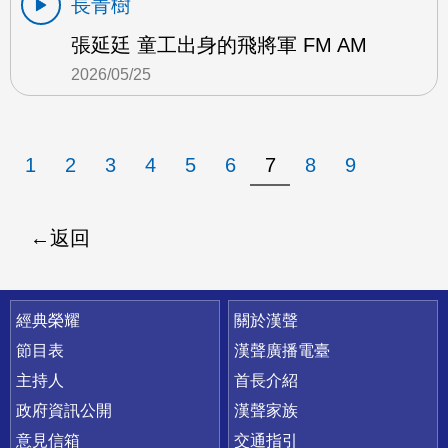
長青樹
張延廷 童工出身的飛將軍 FM AM
2026/05/25
1
2
3
4
5
6
7
8
9
返回
快速連結
經典榮耀
關於漢聲
節目表
漢聲廣播電臺
主持人
首長介紹
政府資訊公開
漢聲家族
意見信箱
交通指引