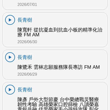
2026/07/01
長青樹
陳寬軒 從抗凝血到抗血小板的精準化治
療 FM AM
2026/06/30
長青樹
陳鷺禾 雲林志願服務隊長專訪 FM AM
2026/06/29
長青樹
陳彥 戶外大型節慶 台中榮總戰災醫療
韌性考驗 高雄榮家口腔篩檢 八讀榮嘉
青銀共融 佳里榮家毛小孩特攻隊 彰化