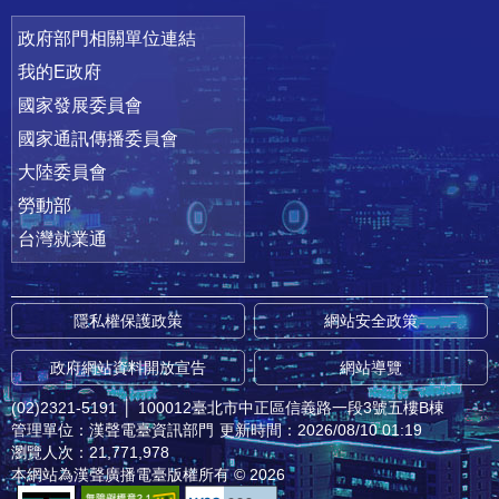
政府部門相關單位連結
我的E政府
國家發展委員會
國家通訊傳播委員會
大陸委員會
勞動部
台灣就業通
隱私權保護政策
網站安全政策
政府網站資料開放宣告
網站導覽
(02)2321-5191
│
100012臺北市中正區信義路一段3號五樓B棟
管理單位：漢聲電臺資訊部門
更新時間：2026/08/10 01:19
瀏覽人次：21,771,978
本網站為漢聲廣播電臺版權所有 © 2026