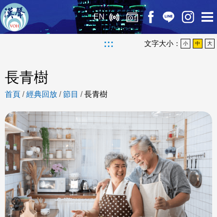
EN
:::
文字大小：
小
中
大
長青樹
首頁
/
經典回放
/
節目
/
長青樹