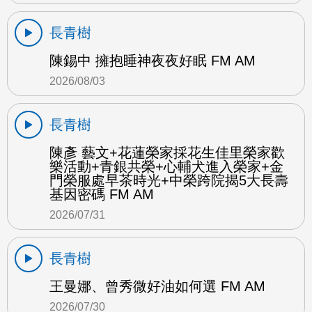
長青樹
陳錫中 擁抱睡神夜夜好眠 FM AM
2026/08/03
長青樹
陳彥 藝文+花蓮榮家採花生佳里榮家歡
樂活動+青銀共榮+心輔犬進入榮家+金
門榮服處早茶時光+中榮跨院揭5大長壽
基因密碼 FM AM
2026/07/31
長青樹
王曼娜、曾秀微好油如何選 FM AM
2026/07/30