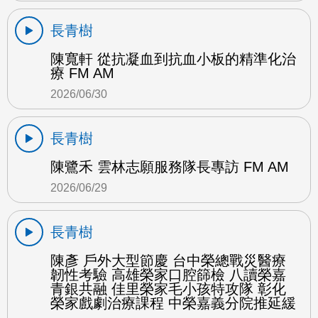
長青樹
陳寬軒 從抗凝血到抗血小板的精準化治
療 FM AM
2026/06/30
長青樹
陳鷺禾 雲林志願服務隊長專訪 FM AM
2026/06/29
長青樹
陳彥 戶外大型節慶 台中榮總戰災醫療
韌性考驗 高雄榮家口腔篩檢 八讀榮嘉
青銀共融 佳里榮家毛小孩特攻隊 彰化
榮家戲劇治療課程 中榮嘉義分院推延緩