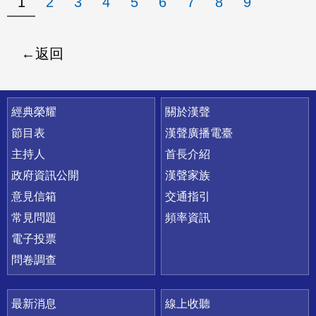
1
2
3
4
5
6
7
8
9
返回
快速連結
經典榮耀
關於漢聲
節目表
漢聲廣播電臺
主持人
首長介紹
政府資訊公開
漢聲家族
意見信箱
交通指引
常見問題
頻率資訊
電子投票
問卷調查
最新消息
線上收聽