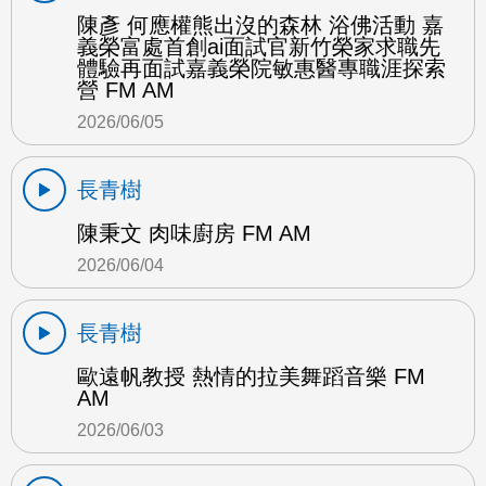
陳彥 何應權熊出沒的森林 浴佛活動 嘉
義榮富處首創ai面試官新竹榮家求職先
體驗再面試嘉義榮院敏惠醫專職涯探索
營 FM AM
2026/06/05
長青樹
陳秉文 肉味廚房 FM AM
2026/06/04
長青樹
歐遠帆教授 熱情的拉美舞蹈音樂 FM
AM
2026/06/03