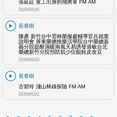
張延廷 童工出身的飛將軍 FM AM
2026/05/25
長青樹
陳彥 新竹台中雲林榮服處輔導官兵就業
說明會 屏東榮總推樂活學院台中榮總嘉
義分院提醒濕暖南風天易誘發過敏台北
榮總新竹分院預防肌少症餛飩皮改豆
2026/05/22
長青樹
古碧玲 淺山林綠探險 FM AM
2026/05/21