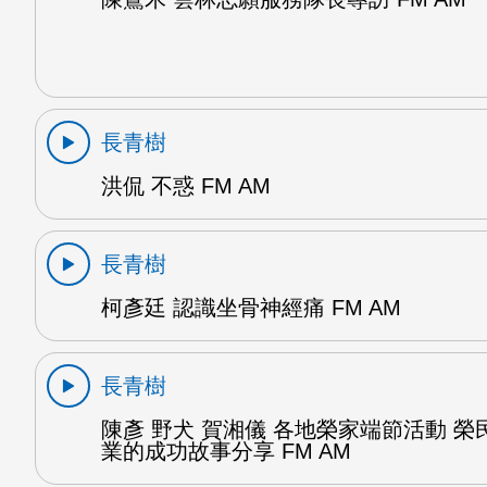
長青樹
洪侃 不惑 FM AM
長青樹
柯彥廷 認識坐骨神經痛 FM AM
長青樹
陳彥 野犬 賀湘儀 各地榮家端節活動 榮
業的成功故事分享 FM AM