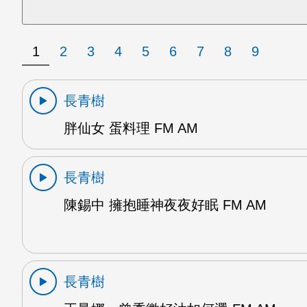
1
2
3
4
5
6
7
8
9
長青樹
胖仙女 蛋料理 FM AM
長青樹
陳錫中 擁抱睡神夜夜好眠 FM AM
長青樹