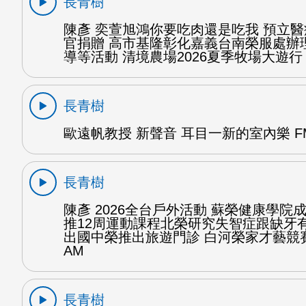
長青樹
陳彥 奕萱旭鴻你要吃肉還是吃我 預立
官捐贈 高市基隆彰化嘉義台南榮服處辦
導等活動 清境農場2026夏季牧場大遊行 
長青樹
歐遠帆教授 新聲音 耳目一新的室內樂 FM
長青樹
陳彥 2026全台戶外活動 蘇榮健康學院
推12周運動課程北榮研究失智症跟缺牙
出國中榮推出旅遊門診 白河榮家才藝競賽
AM
長青樹