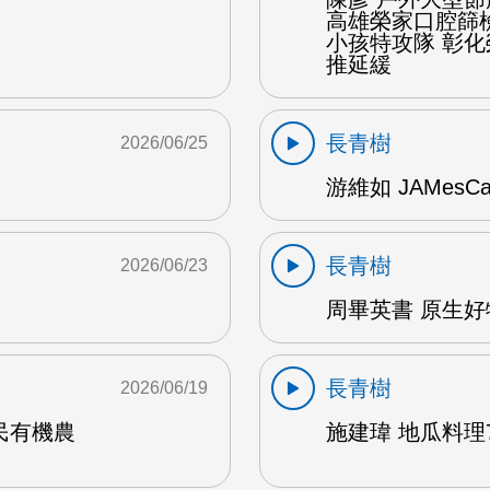
高雄榮家口腔篩
小孩特攻隊 彰
推延緩
長青樹
2026/06/25
游維如 JAMesC
長青樹
2026/06/23
周畢英書 原生好物
長青樹
2026/06/19
民有機農
施建瑋 地瓜料理7