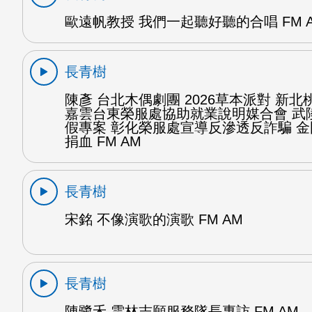
歐遠帆教授 我們一起聽好聽的合唱 FM 
長青樹
陳彥 台北木偶劇團 2026草本派對 新北
嘉雲台東榮服處協助就業說明媒合會 武
假專案 彰化榮服處宣導反滲透反詐騙 
捐血 FM AM
長青樹
宋銘 不像演歌的演歌 FM AM
長青樹
陳鷺禾 雲林志願服務隊長專訪 FM AM