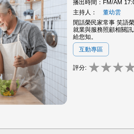
播出時間：
FM/AM 17
主持人：
董幼雲
閒話榮民家常事 笑語
就業與服務照顧相關訊
給您知。
互動專區
★
★
★
評分: