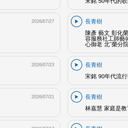
宋銘 50年代的歌
長青樹
2026/07/27
陳彥 藝文 彰
容服務社工師藝
心御老 北ˇ榮分院
長青樹
2026/07/23
宋銘 90年代流行歌
長青樹
2026/07/21
林嘉慧 家庭是教