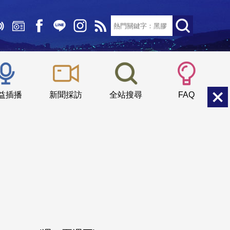
文字大小：
小
中
大
益插播
新聞採訪
全站搜尋
FAQ