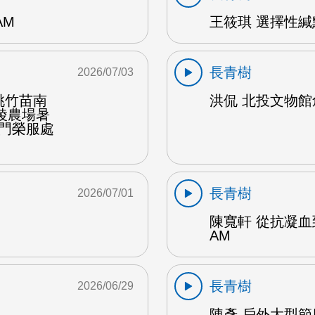
AM
王筱琪 選擇性緘默
長青樹
2026/07/03
桃竹苗南
洪侃 北投文物館創
陵農場暑
金門榮服處
長青樹
2026/07/01
陳寬軒 從抗凝血
AM
長青樹
2026/06/29
陳彥 戶外大型節