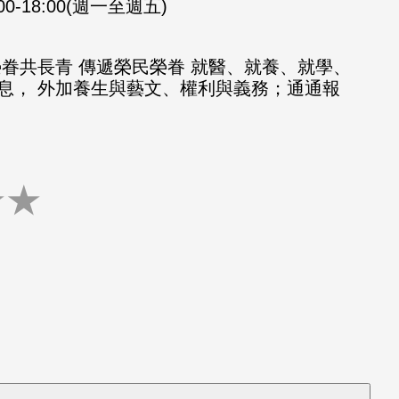
:00-18:00(週一至週五)
榮眷共長青 傳遞榮民榮眷 就醫、就養、就學、
息， 外加養生與藝文、權利與義務；通通報
★
★