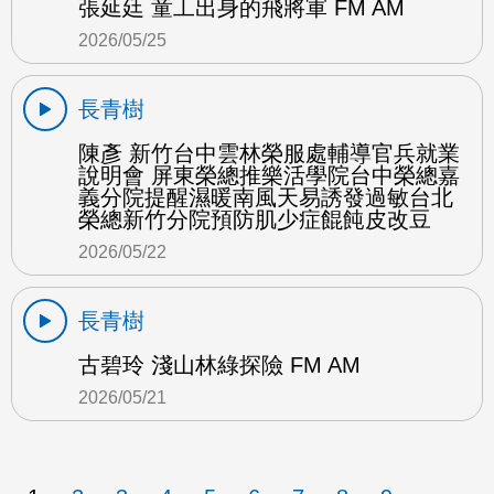
張延廷 童工出身的飛將軍 FM AM
2026/05/25
長青樹
陳彥 新竹台中雲林榮服處輔導官兵就業
說明會 屏東榮總推樂活學院台中榮總嘉
義分院提醒濕暖南風天易誘發過敏台北
榮總新竹分院預防肌少症餛飩皮改豆
2026/05/22
長青樹
古碧玲 淺山林綠探險 FM AM
2026/05/21