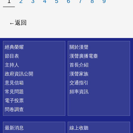
1
2
3
4
5
6
7
8
9
返回
快速連結
經典榮耀
關於漢聲
節目表
漢聲廣播電臺
主持人
首長介紹
政府資訊公開
漢聲家族
意見信箱
交通指引
常見問題
頻率資訊
電子投票
問卷調查
最新消息
線上收聽