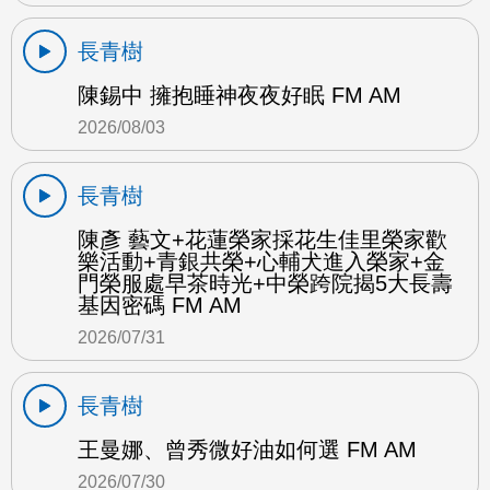
長青樹
陳錫中 擁抱睡神夜夜好眠 FM AM
2026/08/03
長青樹
陳彥 藝文+花蓮榮家採花生佳里榮家歡
樂活動+青銀共榮+心輔犬進入榮家+金
門榮服處早茶時光+中榮跨院揭5大長壽
基因密碼 FM AM
2026/07/31
長青樹
王曼娜、曾秀微好油如何選 FM AM
2026/07/30