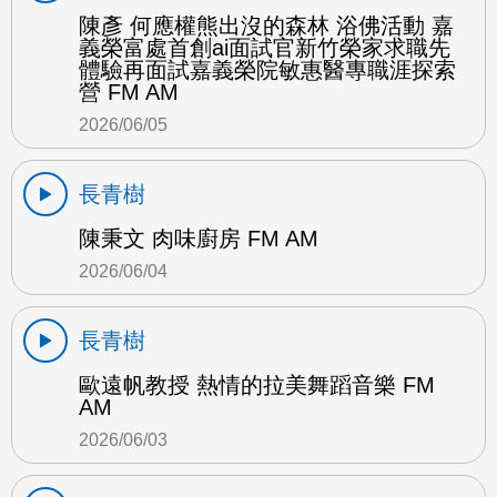
陳彥 何應權熊出沒的森林 浴佛活動 嘉
義榮富處首創ai面試官新竹榮家求職先
體驗再面試嘉義榮院敏惠醫專職涯探索
營 FM AM
2026/06/05
長青樹
陳秉文 肉味廚房 FM AM
2026/06/04
長青樹
歐遠帆教授 熱情的拉美舞蹈音樂 FM
AM
2026/06/03