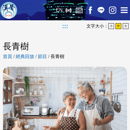
EN
:::
文字大小：
小
中
大
長青樹
首頁
/
經典回放
/
節目
/
長青樹