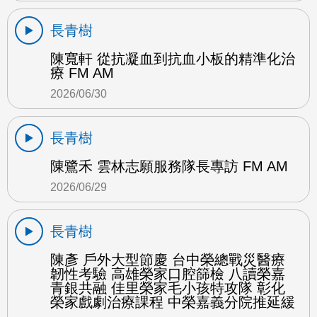
長青樹
陳寬軒 從抗凝血到抗血小板的精準化治
療 FM AM
2026/06/30
長青樹
陳鷺禾 雲林志願服務隊長專訪 FM AM
2026/06/29
長青樹
陳彥 戶外大型節慶 台中榮總戰災醫療
韌性考驗 高雄榮家口腔篩檢 八讀榮嘉
青銀共融 佳里榮家毛小孩特攻隊 彰化
榮家戲劇治療課程 中榮嘉義分院推延緩