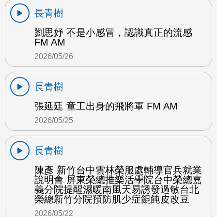
長青樹
劉思妤 不是小感冒，認識真正的流感
FM AM
2026/05/26
長青樹
張延廷 童工出身的飛將軍 FM AM
2026/05/25
長青樹
陳彥 新竹台中雲林榮服處輔導官兵就業
說明會 屏東榮總推樂活學院台中榮總嘉
義分院提醒濕暖南風天易誘發過敏台北
榮總新竹分院預防肌少症餛飩皮改豆
2026/05/22