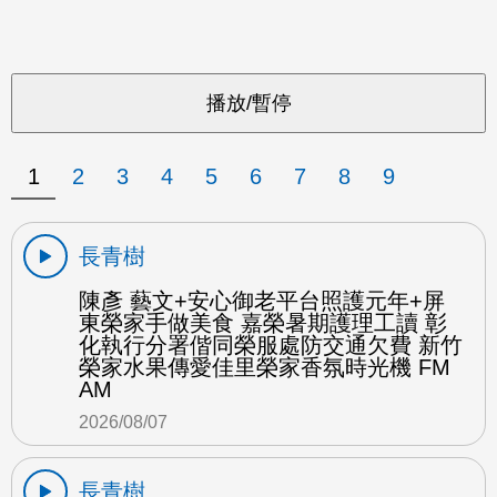
1
2
3
4
5
6
7
8
9
長青樹
陳彥 藝文+安心御老平台照護元年+屏
東榮家手做美食 嘉榮暑期護理工讀 彰
化執行分署偕同榮服處防交通欠費 新竹
榮家水果傳愛佳里榮家香氛時光機 FM
AM
2026/08/07
長青樹