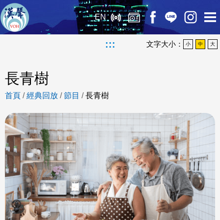
EN
:::
文字大小：
小
中
大
長青樹
首頁
/
經典回放
/
節目
/
長青樹