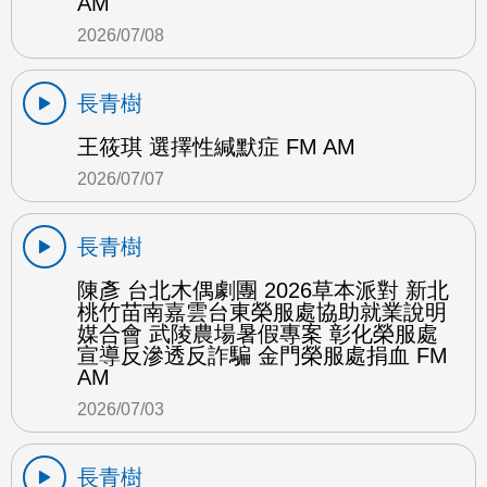
AM
2026/07/08
長青樹
王筱琪 選擇性緘默症 FM AM
2026/07/07
長青樹
陳彥 台北木偶劇團 2026草本派對 新北
桃竹苗南嘉雲台東榮服處協助就業說明
媒合會 武陵農場暑假專案 彰化榮服處
宣導反滲透反詐騙 金門榮服處捐血 FM
AM
2026/07/03
長青樹