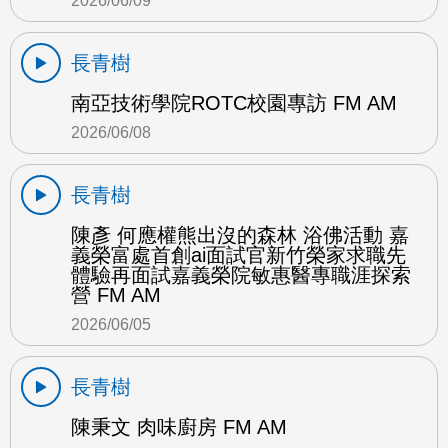
2026/06/09
長青樹
南亞技術學院ROTC校園專訪 FM AM
2026/06/08
長青樹
陳彥 何應權熊出沒的森林 浴佛活動 嘉
義榮富處首創ai面試官新竹榮家求職先
體驗再面試嘉義榮院敏惠醫專職涯探索
營 FM AM
2026/06/05
長青樹
陳秉文 肉味廚房 FM AM