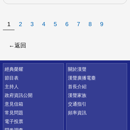
1
2
3
4
5
6
7
8
9
返回
快速連結
經典榮耀
關於漢聲
節目表
漢聲廣播電臺
主持人
首長介紹
政府資訊公開
漢聲家族
意見信箱
交通指引
常見問題
頻率資訊
電子投票