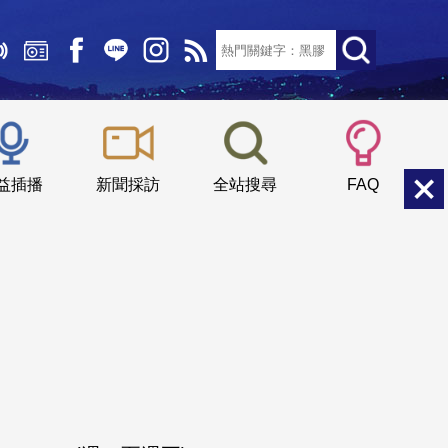
文字大小：
小
中
大
益插播
新聞採訪
全站搜尋
FAQ