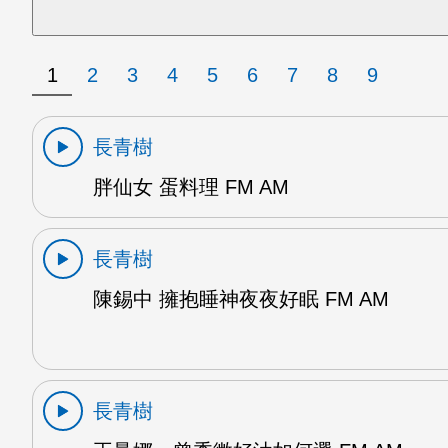
1
2
3
4
5
6
7
8
9
長青樹
胖仙女 蛋料理 FM AM
長青樹
陳錫中 擁抱睡神夜夜好眠 FM AM
長青樹