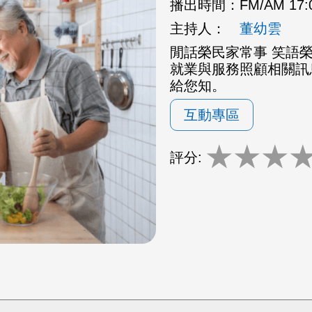
播出時間：
FM/AM 17
主持人：
董幼雲
閒話榮民家常事 笑語
就業與服務照顧相關訊
給您知。
互動專區
★
★
★
評分: