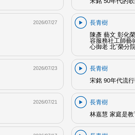
宋銘 50年代的歌
長青樹
2026/07/27
陳彥 藝文 彰
容服務社工師藝
心御老 北ˇ榮分院
長青樹
2026/07/23
宋銘 90年代流行歌
長青樹
2026/07/21
林嘉慧 家庭是教