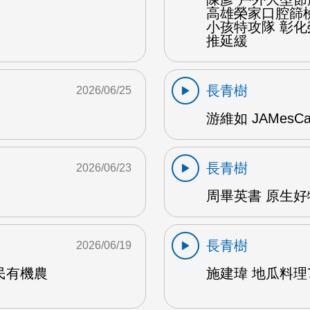
高雄榮家口腔篩
小孩特攻隊 彰
推延緩
長青樹
2026/06/25
游維如 JAMesC
長青樹
2026/06/23
周畢英書 原生好物
長青樹
2026/06/19
民有機農
施建瑋 地瓜料理7