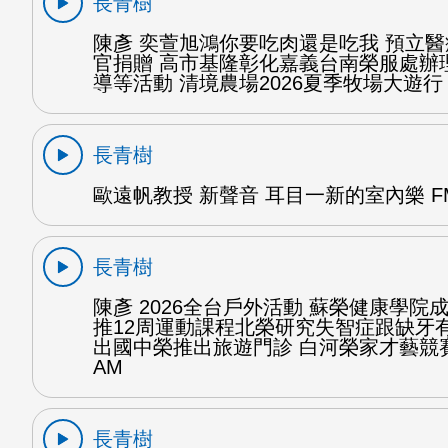
長青樹
陳彥 奕萱旭鴻你要吃肉還是吃我 預立
官捐贈 高市基隆彰化嘉義台南榮服處辦
導等活動 清境農場2026夏季牧場大遊行 
長青樹
歐遠帆教授 新聲音 耳目一新的室內樂 FM
長青樹
陳彥 2026全台戶外活動 蘇榮健康學院
推12周運動課程北榮研究失智症跟缺牙
出國中榮推出旅遊門診 白河榮家才藝競賽
AM
長青樹