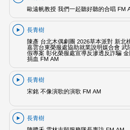
歐遠帆教授 我們一起聽好聽的合唱 FM 
長青樹
陳彥 台北木偶劇團 2026草本派對 新北
嘉雲台東榮服處協助就業說明媒合會 武
假專案 彰化榮服處宣導反滲透反詐騙 
捐血 FM AM
長青樹
宋銘 不像演歌的演歌 FM AM
長青樹
陳鷺禾 雲林志願服務隊長專訪 FM AM