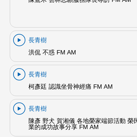
長青樹
洪侃 不惑 FM AM
長青樹
柯彥廷 認識坐骨神經痛 FM AM
長青樹
陳彥 野犬 賀湘儀 各地榮家端節活動 榮
業的成功故事分享 FM AM