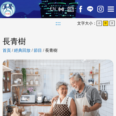
EN
:::
文字大小：
小
中
大
長青樹
首頁
/
經典回放
/
節目
/
長青樹