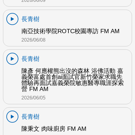
2026/06/09
長青樹
南亞技術學院ROTC校園專訪 FM AM
2026/06/08
長青樹
陳彥 何應權熊出沒的森林 浴佛活動 嘉
義榮富處首創ai面試官新竹榮家求職先
體驗再面試嘉義榮院敏惠醫專職涯探索
營 FM AM
2026/06/05
長青樹
陳秉文 肉味廚房 FM AM