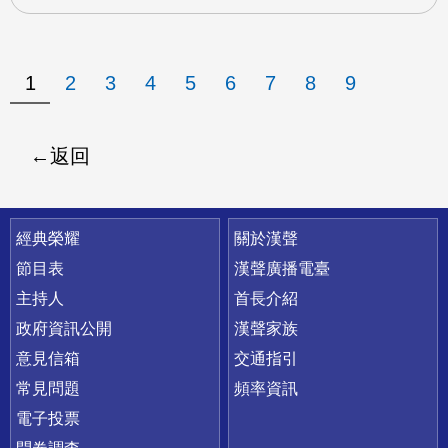
1
2
3
4
5
6
7
8
9
返回
快速連結
經典榮耀
關於漢聲
節目表
漢聲廣播電臺
主持人
首長介紹
政府資訊公開
漢聲家族
意見信箱
交通指引
常見問題
頻率資訊
電子投票