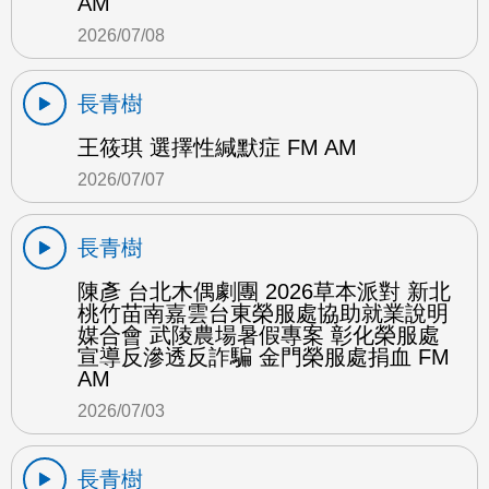
AM
2026/07/08
長青樹
王筱琪 選擇性緘默症 FM AM
2026/07/07
長青樹
陳彥 台北木偶劇團 2026草本派對 新北
桃竹苗南嘉雲台東榮服處協助就業說明
媒合會 武陵農場暑假專案 彰化榮服處
宣導反滲透反詐騙 金門榮服處捐血 FM
AM
2026/07/03
長青樹