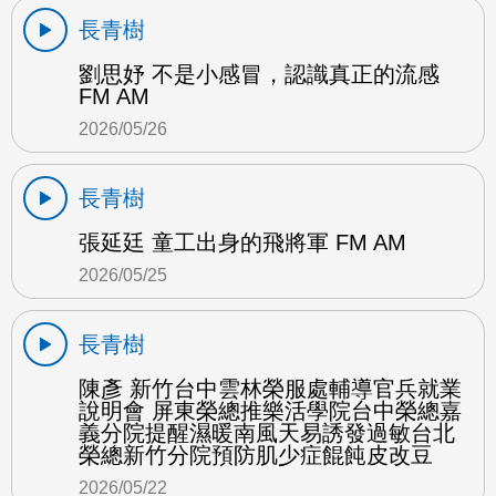
長青樹
劉思妤 不是小感冒，認識真正的流感
FM AM
2026/05/26
長青樹
張延廷 童工出身的飛將軍 FM AM
2026/05/25
長青樹
陳彥 新竹台中雲林榮服處輔導官兵就業
說明會 屏東榮總推樂活學院台中榮總嘉
義分院提醒濕暖南風天易誘發過敏台北
榮總新竹分院預防肌少症餛飩皮改豆
2026/05/22