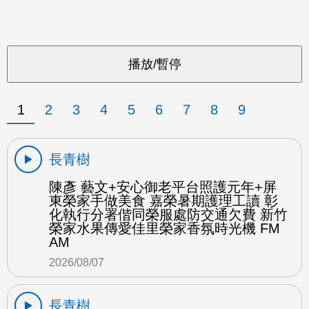
1
2
3
4
5
6
7
8
9
長青樹
陳彥 藝文+安心御老平台照護元年+屏
東榮家手做美食 嘉榮暑期護理工讀 彰
化執行分署偕同榮服處防交通欠費 新竹
榮家水果傳愛佳里榮家香氛時光機 FM
AM
2026/08/07
長青樹