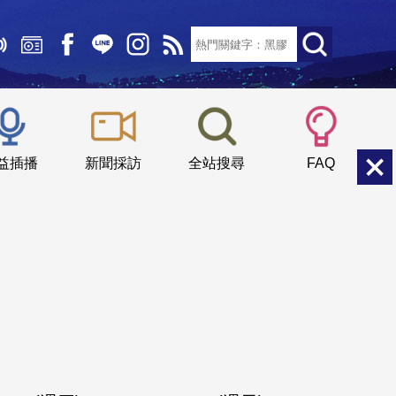
文字大小：
小
中
大
益插播
新聞採訪
全站搜尋
FAQ