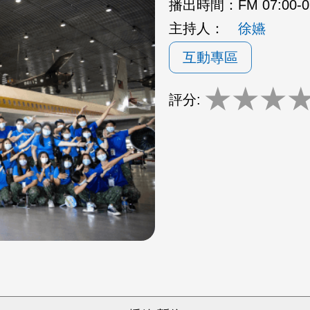
播出時間：
FM 07:00-
主持人：
徐嬿
互動專區
★
★
★
評分: