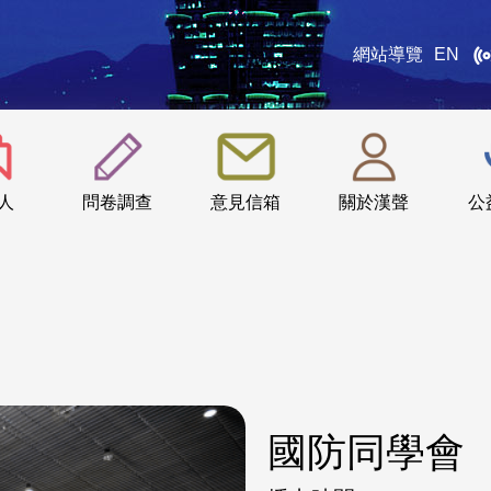
網站導覽
EN
:::
人
問卷調查
意見信箱
關於漢聲
公
國防同學會