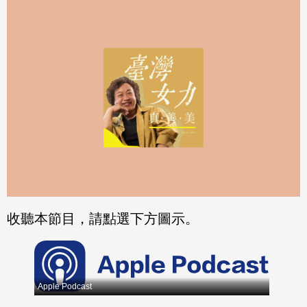
分享
分享
至
至
Fac
Line
eBo
ok
收聽本節目，請點選下方圖示。
Apple Podcast