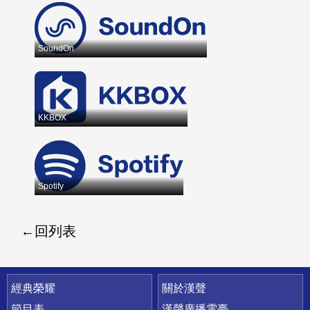
SoundOn
KKBOX
Spotify
回列表
快速連結
經典榮耀
關於漢聲
節目表
漢聲廣播電臺