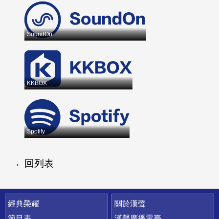
SoundOn
KKBOX
Spotify
回列表
快速連結
經典榮耀
關於漢聲
節目表
漢聲廣播電臺