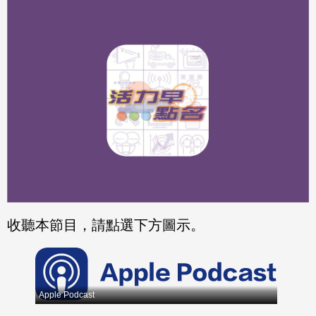
分享
分享
至
至
Fac
Line
eBo
ok
收聽本節目，請點選下方圖示。
Apple Podcast