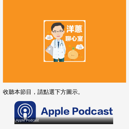
分享
分享
至
至
Fac
Line
eBo
ok
收聽本節目，請點選下方圖示。
Apple Podcast