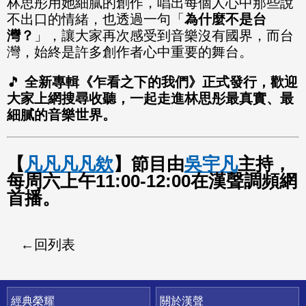
林思彤用她細膩的創作，唱出每個人心中那些說
不出口的情緒，也透過一句「
為什麼不是台
灣？
」，讓大家再次感受到音樂沒有國界，而台
灣，始終是許多創作者心中重要的舞台。
🎵
全新專輯《乍看之下的我們》正式發行，歡迎
大家上網搜尋收聽，一起走進林思彤最真實、最
細膩的音樂世界。
【
凡凡凡凡欸
】節目由
吳宇凡
主持，
每周六上午11:00-12:00在漢聲調頻網
首播。
回列表
快速連結
經典榮耀
關於漢聲