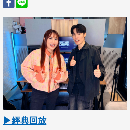
分享
分享
至
至
Fac
Line
eBo
ok
▶經典回放