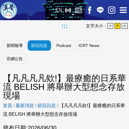
EN
:::
文字大小：
小
中
大
新聞報導
節目訊息
Podcast
ICRT News
官網公告
【凡凡凡凡欸!】最療癒的日系華
流 BELISH 將舉辦大型想念存放
現場
首頁
/
最新消息
/
節目訊息
/
【凡凡凡凡欸!】最療癒的日系華
流 BELISH 將舉辦大型想念存放現場
發布日期:
2026/06/30