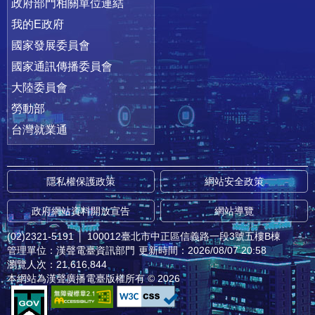
政府部門相關單位連結
我的E政府
國家發展委員會
國家通訊傳播委員會
大陸委員會
勞動部
台灣就業通
隱私權保護政策
網站安全政策
政府網站資料開放宣告
網站導覽
(02)2321-5191
│
100012臺北市中正區信義路一段3號五樓B棟
管理單位：漢聲電臺資訊部門
更新時間：2026/08/07 20:58
瀏覽人次：21,616,844
本網站為漢聲廣播電臺版權所有 © 2026