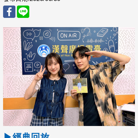
分享
分享
至
至
Fac
Line
eBo
ok
▶經典回放