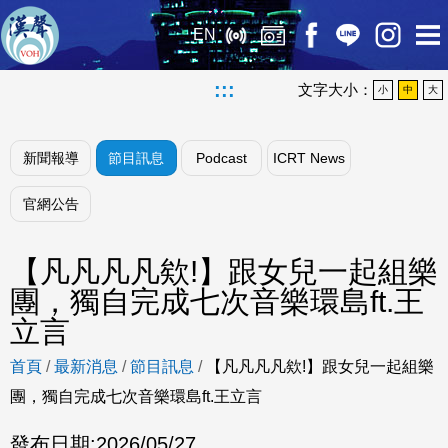
EN
:::
文字大小：
小
中
大
新聞報導
節目訊息
Podcast
ICRT News
官網公告
【凡凡凡凡欸!】跟女兒一起組樂
團，獨自完成七次音樂環島ft.王
立言
首頁
/
最新消息
/
節目訊息
/
【凡凡凡凡欸!】跟女兒一起組樂
團，獨自完成七次音樂環島ft.王立言
發布日期:
2026/05/27