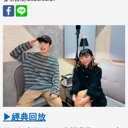
分享
分享
至
至
Fac
Line
eBo
ok
▶經典回放