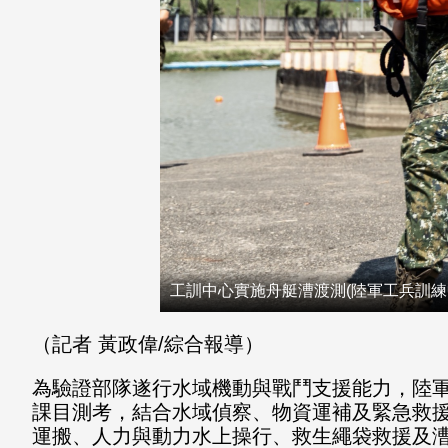
工訓中心實施舟艇漕渡測(陸軍工兵訓練
（記者 黃政偉/綜合報導）
為驗證部隊遂行水域機動與戰鬥支援能力，陸軍
課目測考，結合水域偵察、物資運補及緊急救
運搬、人力與動力水上操行、救生繩袋救援及