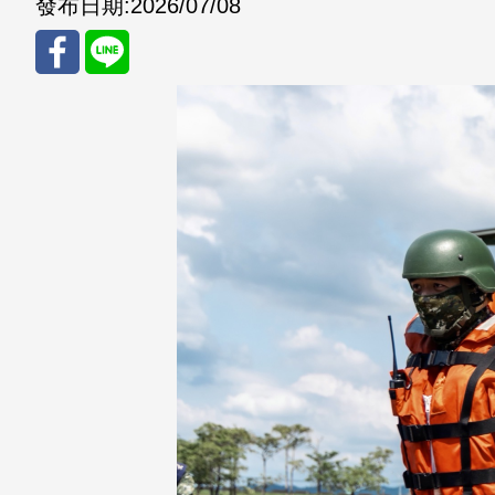
發布日期:
2026/07/08
分享
分享
至
至
Fac
Line
eBo
ok