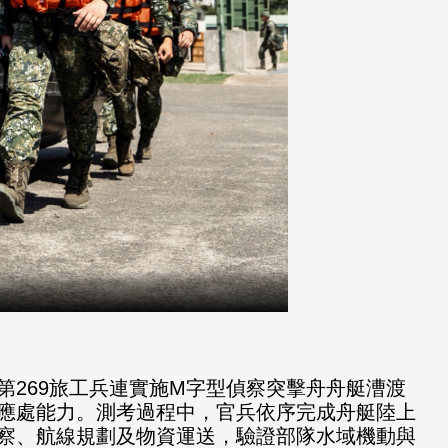
269旅工兵連實施M字型偵察突擊舟舟艇漕渡
應處能力。測考過程中，官兵依序完成舟艇陸上
察、航線規劃及物資運送，驗證部隊水域機動與