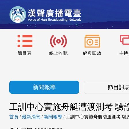
節目表
線上收聽
經典回放
主持
新聞報導
節目訊
工訓中心實施舟艇漕渡測考 驗
首頁
/
最新消息
/
新聞報導
/
工訓中心實施舟艇漕渡測考 驗