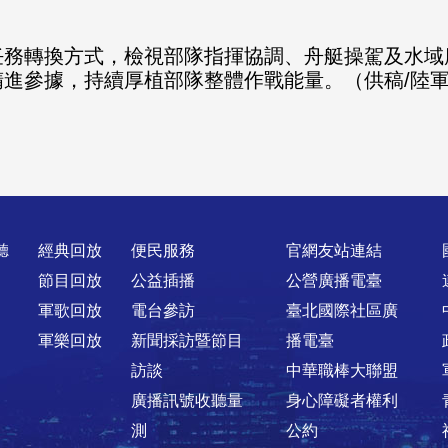
任務轉換方式，檢視部隊指揮協調、舟艇操駕及水域
進參據，持續厚植部隊整體作戰能量。（供稿/陸
聽
經典回放
便民服務
官網友站連結
節目回放
公益插播
公營廣播電臺
軍歌回放
電台參訪
臺北國際社區廣
軍樂回放
新聞採訪暨節目
播電臺
訪談
中華職棒大聯盟
廣播訊號收聽量
身心障礙者權利
測
公約