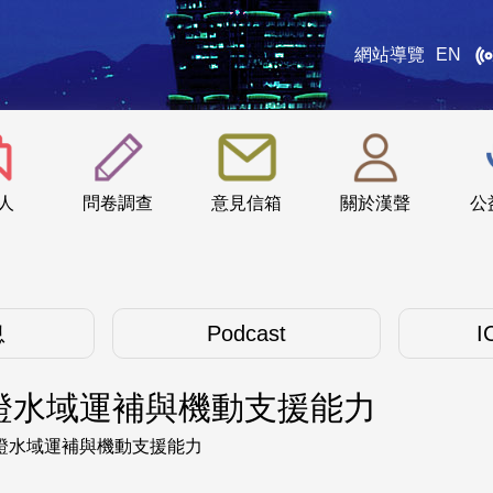
網站導覽
EN
:::
人
問卷調查
意見信箱
關於漢聲
公
息
Podcast
I
證水域運補與機動支援能力
證水域運補與機動支援能力