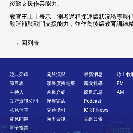
後勤支援作業能力。
教官王上士表示，測考過程採連續狀況誘導與
動運補與戰鬥支援能力，並作為後續教育訓練精
回列表
快速連結
經典榮耀
關於漢聲
最新消息
線上收
節目表
漢聲廣播電臺
新聞報導
FM
主持人
首長介紹
節目訊息
AM
政府資訊公開
漢聲家族
Podcast
意見信箱
交通指引
ICRT News
常見問題
頻率資訊
官網公告
電子投票