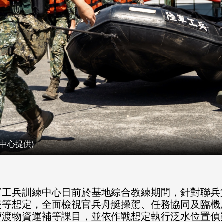
中心提供)
工兵訓練中心日前於基地綜合教練期間，針對聯兵第
援等想定，全面檢視官兵舟艇操駕、任務協同及臨機
漕渡物資運補等課目，並依作戰想定執行泛水位置偵