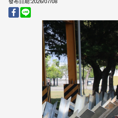
發布日期:
2026/07/08
分享
分享
至
至
Fac
Line
eBo
ok