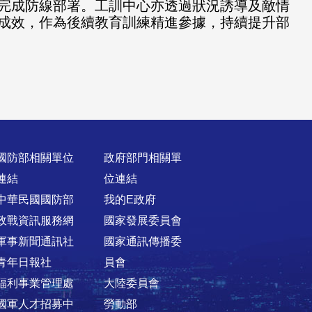
完成防線部署。工訓中心亦透過狀況誘導及敵情
成效，作為後續教育訓練精進參據，持續提升部
國防部相關單位
政府部門相關單
連結
位連結
中華民國國防部
我的E政府
政戰資訊服務網
國家發展委員會
軍事新聞通訊社
國家通訊傳播委
青年日報社
員會
福利事業管理處
大陸委員會
國軍人才招募中
勞動部