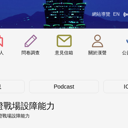
網站導覽
EN
:::
人
問卷調查
意見信箱
關於漢聲
公
息
Podcast
I
證戰場設障能力
證戰場設障能力