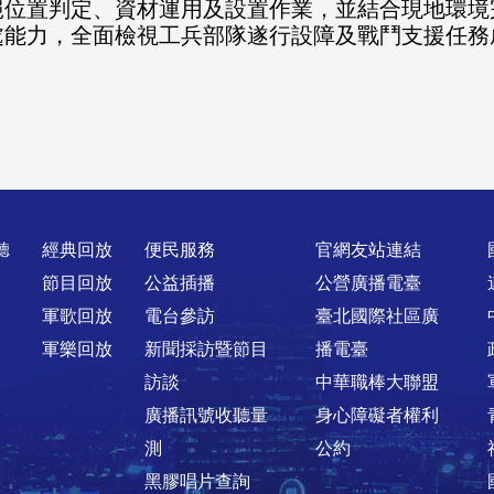
絕位置判定、資材運用及設置作業，並結合現地環境
處能力，全面檢視工兵部隊遂行設障及戰鬥支援任務
聽
經典回放
便民服務
官網友站連結
節目回放
公益插播
公營廣播電臺
軍歌回放
電台參訪
臺北國際社區廣
軍樂回放
新聞採訪暨節目
播電臺
訪談
中華職棒大聯盟
廣播訊號收聽量
身心障礙者權利
測
公約
黑膠唱片查詢