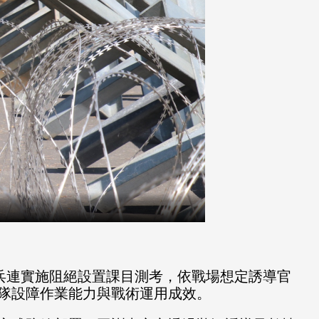
兵連實施阻絕設置課目測考，依戰場想定誘導官
隊設障作業能力與戰術運用成效。