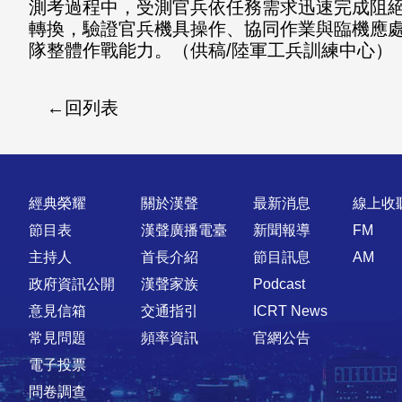
測考過程中，受測官兵依任務需求迅速完成阻
轉換，驗證官兵機具操作、協同作業與臨機應
隊整體作戰能力。（供稿/陸軍工兵訓練中心）
回列表
快速連結
經典榮耀
關於漢聲
最新消息
線上收
節目表
漢聲廣播電臺
新聞報導
FM
主持人
首長介紹
節目訊息
AM
政府資訊公開
漢聲家族
Podcast
意見信箱
交通指引
ICRT News
常見問題
頻率資訊
官網公告
電子投票
問卷調查