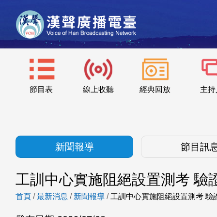
節目表
線上收聽
經典回放
主持
新聞報導
節目訊
工訓中心實施阻絕設置測考 驗
首頁
/
最新消息
/
新聞報導
/
工訓中心實施阻絕設置測考 驗