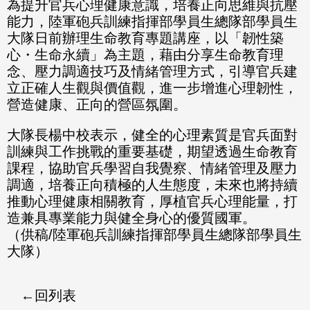
為提升官兵心理健康意識，培養正向思維與抗壓
能力，陸軍砲兵訓練指揮部學員生總隊部學員生
大隊日前辦理生命教育專題講座，以「韌性築
心・生命永續」為主題，藉由分享生命教育理
念、壓力調適技巧及情緒管理方式，引導官兵建
立正確人生觀與價值觀，進一步增進心理韌性，
營造健康、正向的營區氛圍。
大隊長楊中校表示，健全的心理素質是官兵面對
訓練與工作挑戰的重要基礎，期望透過生命教育
課程，協助官兵學習自我覺察、情緒管理及壓力
調適，培養正向積極的人生態度，未來也將持續
推動心理健康相關教育，厚植官兵心理能量，打
造兼具專業能力與健全身心的優質國軍。
（供稿/陸軍砲兵訓練指揮部學員生總隊部學員生
大隊）
回列表