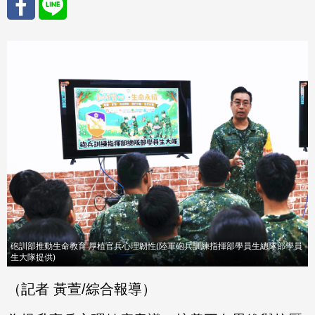
分享
分享
至
至
Fac
Line
eBo
ok
砲訓部推動生命教育 厚植官兵心理韌性(陸軍砲兵訓練指揮部學員生總隊部學員
生大隊提供)
（記者 黃萱/綜合報導）