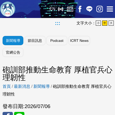
EN
:::
文字大小：
小
中
大
新聞報導
節目訊息
Podcast
ICRT News
官網公告
砲訓部推動生命教育 厚植官兵心
理韌性
首頁
/
最新消息
/
新聞報導
/
砲訓部推動生命教育 厚植官兵心
理韌性
發布日期:
2026/07/06