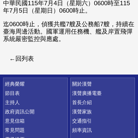
分享
分享
中華民國115年7月4日（星期六）0600時至115
年7月5日（星期日）0600時止。
至
至
迄0600時止，偵獲共艦7艘及公務船7艘，持續在
Fac
Line
臺海周邊活動。國軍運用任務機、艦及岸置飛彈
eBo
系統嚴密監控與應處。
ok
回列表
快速連結
經典榮耀
關於漢聲
節目表
漢聲廣播電臺
主持人
首長介紹
政府資訊公開
漢聲家族
意見信箱
交通指引
常見問題
頻率資訊