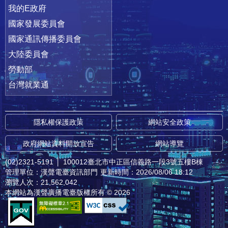
我的E政府
國家發展委員會
國家通訊傳播委員會
大陸委員會
勞動部
台灣就業通
隱私權保護政策
網站安全政策
政府網站資料開放宣告
網站導覽
(02)2321-5191
│
100012臺北市中正區信義路一段3號五樓B棟
管理單位：漢聲電臺資訊部門
更新時間：2026/08/06 18:12
瀏覽人次：21,562,042
本網站為漢聲廣播電臺版權所有 © 2026