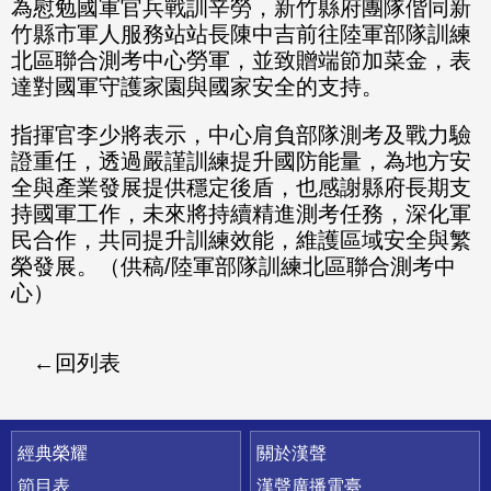
為慰勉國軍官兵戰訓辛勞，新竹縣府團隊偕同新
竹縣市軍人服務站站長陳中吉前往陸軍部隊訓練
北區聯合測考中心勞軍，並致贈端節加菜金，表
達對國軍守護家園與國家安全的支持。
指揮官李少將表示，中心肩負部隊測考及戰力驗
證重任，透過嚴謹訓練提升國防能量，為地方安
全與產業發展提供穩定後盾，也感謝縣府長期支
持國軍工作，未來將持續精進測考任務，深化軍
民合作，共同提升訓練效能，維護區域安全與繁
榮發展。（供稿/陸軍部隊訓練北區聯合測考中
心）
回列表
快速連結
經典榮耀
關於漢聲
節目表
漢聲廣播電臺