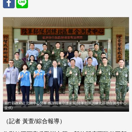
分享
分享
至
至
Fac
Line
eBo
ok
新竹縣政府赴北測中心勞軍 感謝國軍守護家園(陸軍部隊訓練北區聯合測考中心
提供)
（記者 黃萱/綜合報導）