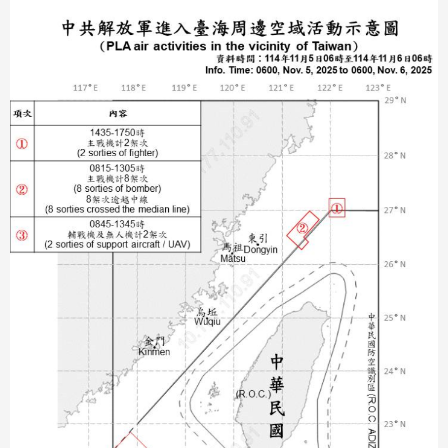
分享
分享
至
至
Fac
Line
eBo
ok