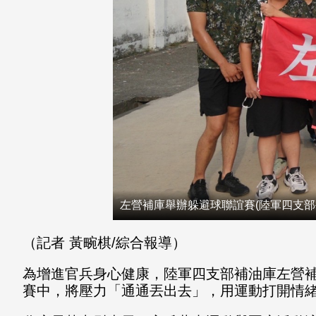
左營補庫舉辦躲避球聯誼賽(陸軍四支部
（記者 黃畹棋/綜合報導）
為增進官兵身心健康，陸軍四支部補油庫左營
賽中，將壓力「通通丟出去」，用運動打開情