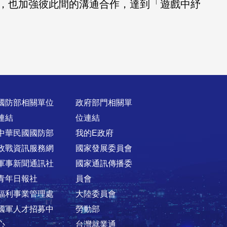
，也加強彼此間的溝通合作，達到「遊戲中紓
國防部相關單位
政府部門相關單
連結
位連結
中華民國國防部
我的E政府
政戰資訊服務網
國家發展委員會
軍事新聞通訊社
國家通訊傳播委
青年日報社
員會
福利事業管理處
大陸委員會
國軍人才招募中
勞動部
心
台灣就業通