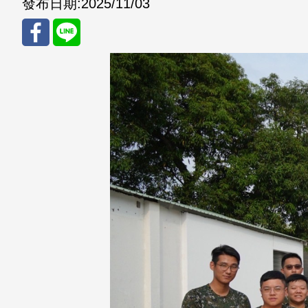
發布日期:
2025/11/03
分享
分享
至
至
Fac
Line
eBo
ok