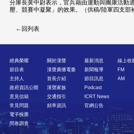
分庫長黃中尉表示，官兵藉由運動與團康活動
壓、競賽中凝聚」的效果。（供稿/陸軍四支部
回列表
快速連結
經典榮耀
關於漢聲
最新消息
線上收
節目表
漢聲廣播電臺
新聞報導
FM
主持人
首長介紹
節目訊息
AM
政府資訊公開
漢聲家族
Podcast
意見信箱
交通指引
ICRT News
常見問題
頻率資訊
官網公告
電子投票
問卷調查