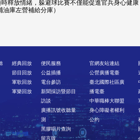
適時釋放情緒，躲避球比賽不僅能促進官兵身心健康
補油庫左營補給分庫）
聽
經典回放
便民服務
官網友站連結
節目回放
公益插播
公營廣播電臺
軍歌回放
電台參訪
臺北國際社區廣
軍樂回放
新聞採訪暨節目
播電臺
訪談
中華職棒大聯盟
廣播訊號收聽量
身心障礙者權利
測
公約
黑膠唱片查詢
留言版