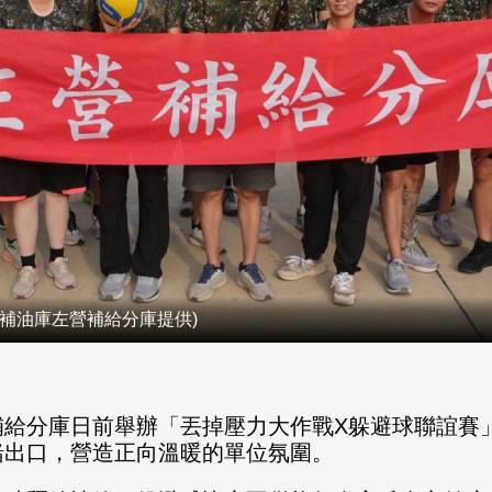
補油庫左營補給分庫提供)
補給分庫日前舉辦「丟掉壓力大作戰X躲避球聯誼賽
緒出口，營造正向溫暖的單位氛圍。