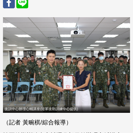
分享
分享
至
至
Fac
Line
eBo
ok
後訓中心辦理心輔講座(陸軍後勤訓練中心提供)
（記者 黃畹棋/綜合報導）