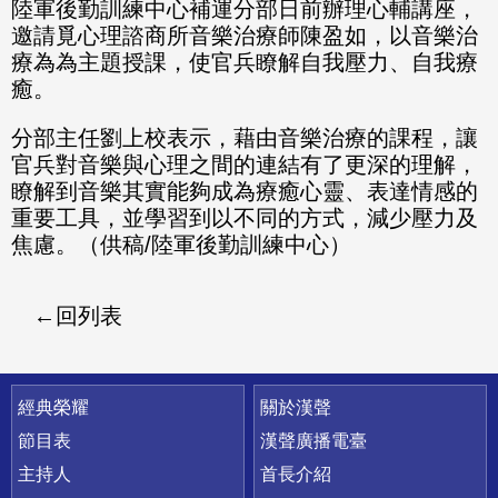
陸軍後勤訓練中心補運分部日前辦理心輔講座，
邀請覓心理諮商所音樂治療師陳盈如，以音樂治
療為為主題授課，使官兵瞭解自我壓力、自我療
癒。
分部主任劉上校表示，藉由音樂治療的課程，讓
官兵對音樂與心理之間的連結有了更深的理解，
瞭解到音樂其實能夠成為療癒心靈、表達情感的
重要工具，並學習到以不同的方式，減少壓力及
焦慮。（供稿/陸軍後勤訓練中心）
回列表
快速連結
經典榮耀
關於漢聲
節目表
漢聲廣播電臺
主持人
首長介紹